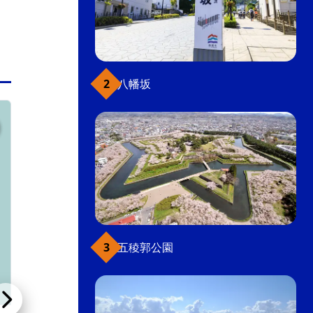
八幡坂
元町・函館山
五稜郭公園