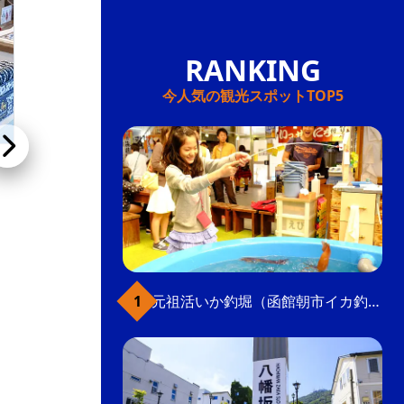
今人気の観光スポットTOP5
日和館
大正時代に建てられた洋館で、函館の作家の作
品や授産施設で作られた雑貨などを扱うみやげ
店。函館みやげとして人気の北うさぎグッズや
元祖活いか釣堀（函館朝市イカ釣り体験）
ポストカードの品揃えが豊富。
雑貨店
こだわり条件(みやげ店)