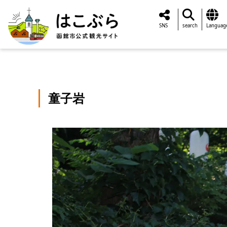
SNS
search
Languag
童子岩