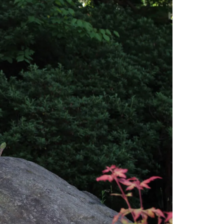
情
特
モ
ル
ー
ア
セ
イ
ン
年