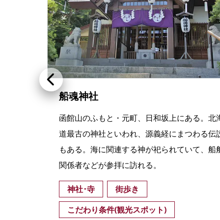
船魂神社
よう
函館山のふもと・元町、日和坂上にある。北
備え
道最古の神社といわれ、源義経にまつわる伝
般民家
もある。海に関連する神が祀られていて、船
関係者などが参拝に訪れる。
神社･寺
街歩き
)
こだわり条件(観光スポット)