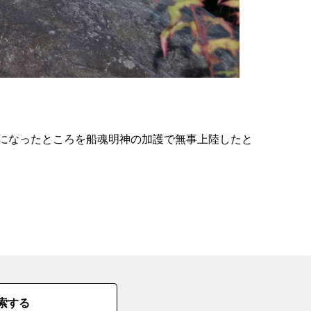
の
要
ベ
ト
イ
ン
になったところを船魂明神の加護で無事上陸したと
検
索する