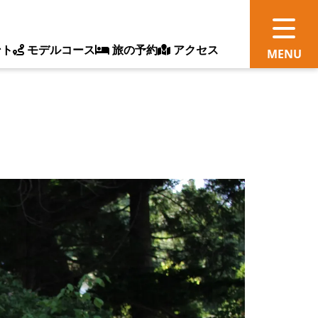
ント
モデルコース
旅の予約
アクセス
観
情
ス
ッ
ト
体
新