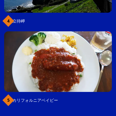
立待岬
カリフォルニアベイビー