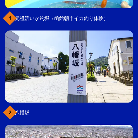
元祖活いか釣堀（函館朝市イカ釣り体験）
八幡坂