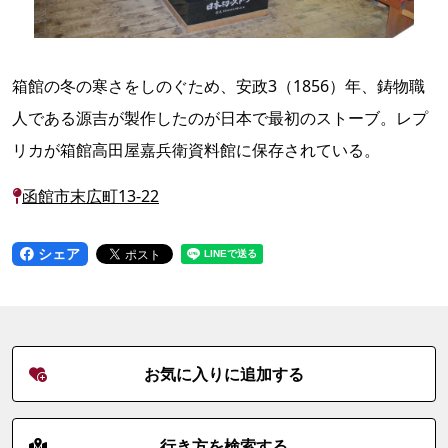
箱館の冬の寒さをしのぐため、安政3（1856）年、鋳物職
人である源吉が製作したのが日本で最初のストーブ。レプ
リカが箱館高田屋嘉兵衛資料館に保存されている。
函館市末広町13-22
シェア
お気に入りに追加する
行き方を検索する