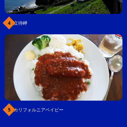
立待岬
カリフォルニアベイビー