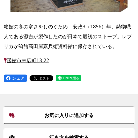
箱館の冬の寒さをしのぐため、安政3（1856）年、鋳物職
人である源吉が製作したのが日本で最初のストーブ。レプ
リカが箱館高田屋嘉兵衛資料館に保存されている。
函館市末広町13-22
シェア
お気に入りに追加する
行き方を検索する