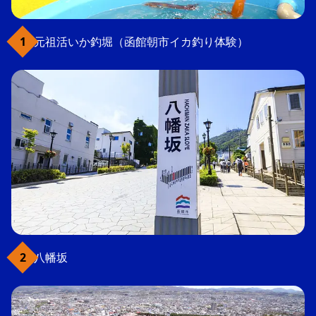
元祖活いか釣堀（函館朝市イカ釣り体験）
八幡坂