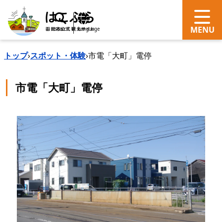
search
Language
トップ
›
スポット・体験
›
市電「大町」電停
市電「大町」電停