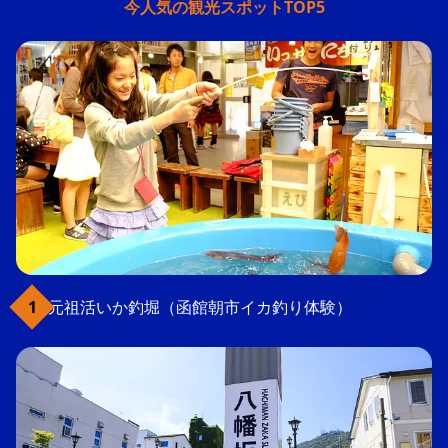
今人気の観光スポットTOP5
元祖活いか釣堀（函館朝市イカ釣り体験）