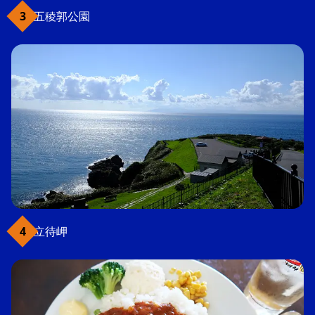
五稜郭公園
立待岬