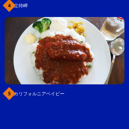
立待岬
カリフォルニアベイビー