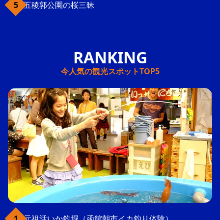
五稜郭公園の桜三昧
今人気の観光スポットTOP5
元祖活いか釣堀（函館朝市イカ釣り体験）