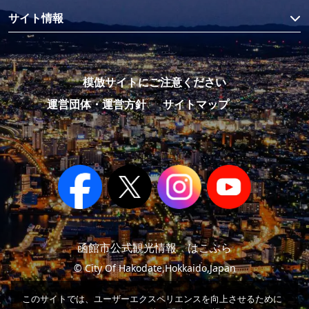
サイト情報
模倣サイトにご注意ください
運営団体・運営方針
サイトマップ
函館市公式観光情報 はこぶら
© City Of Hakodate,Hokkaido,Japan
このサイトでは、ユーザーエクスペリエンスを向上させるために