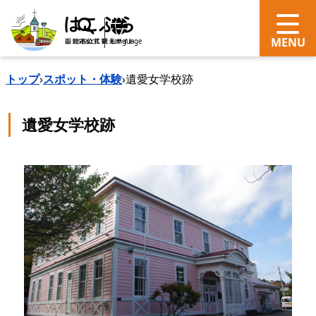
search
Language
トップ
›
スポット・体験
›
遺愛女学校跡
遺愛女学校跡