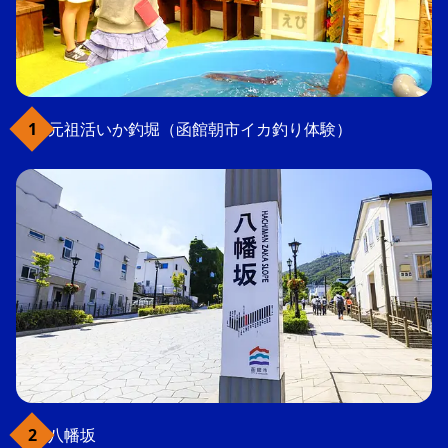
元祖活いか釣堀（函館朝市イカ釣り体験）
八幡坂