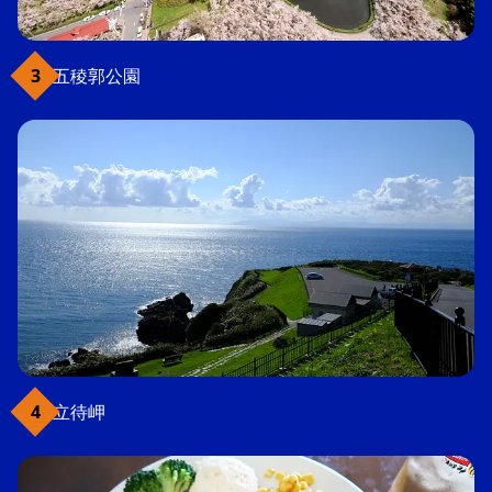
五稜郭公園
立待岬