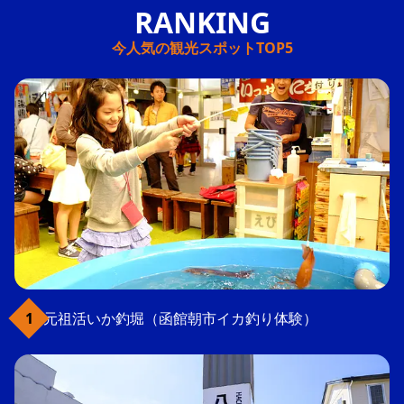
今人気の観光スポットTOP5
元祖活いか釣堀（函館朝市イカ釣り体験）