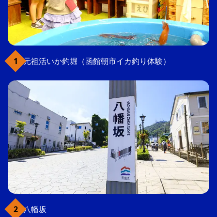
元祖活いか釣堀（函館朝市イカ釣り体験）
八幡坂