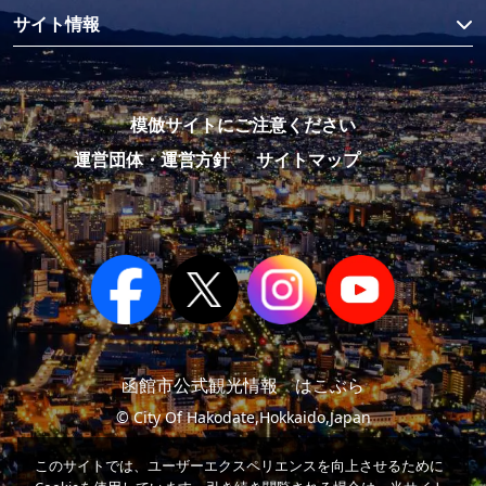
サイト情報
模倣サイトにご注意ください
運営団体・運営方針
サイトマップ
函館市公式観光情報 はこぶら
© City Of Hakodate,Hokkaido,Japan
このサイトでは、ユーザーエクスペリエンスを向上させるために