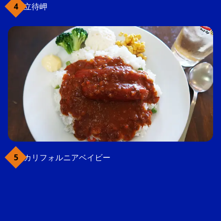
立待岬
カリフォルニアベイビー