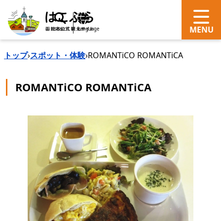
search
Language
トップ
›
スポット・体験
›
ROMANTiCO ROMANTiCA
ROMANTiCO ROMANTiCA