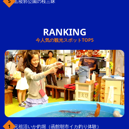
五稜郭公園の桜三昧
今人気の観光スポットTOP5
元祖活いか釣堀（函館朝市イカ釣り体験）