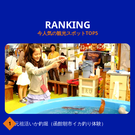
今人気の観光スポットTOP5
元祖活いか釣堀（函館朝市イカ釣り体験）