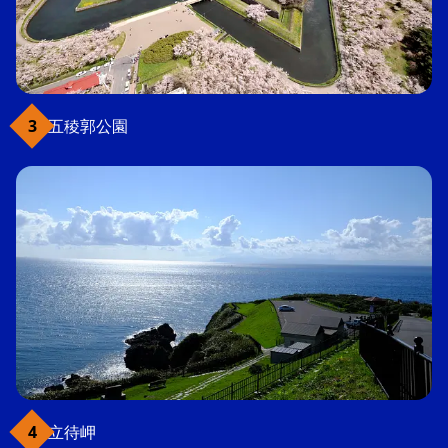
五稜郭公園
立待岬