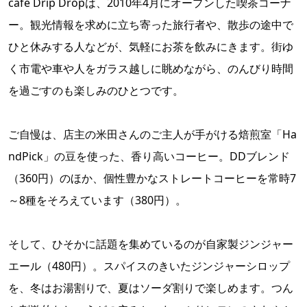
cafe Drip Dropは、2010年4月にオープンした喫茶コーナ
ー。観光情報を求めに立ち寄った旅行者や、散歩の途中で
ひと休みする人などが、気軽にお茶を飲みにきます。街ゆ
く市電や車や人をガラス越しに眺めながら、のんびり時間
を過ごすのも楽しみのひとつです。
ご自慢は、店主の米田さんのご主人が手がける焙煎室「Ha
ndPick」の豆を使った、香り高いコーヒー。DDブレンド
（360円）のほか、個性豊かなストレートコーヒーを常時7
～8種をそろえています（380円）。
そして、ひそかに話題を集めているのが自家製ジンジャー
エール（480円）。スパイスのきいたジンジャーシロップ
を、冬はお湯割りで、夏はソーダ割りで楽しめます。つん