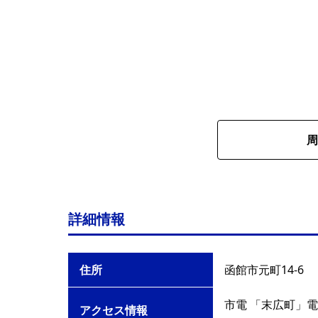
周
詳細情報
住所
函館市元町14-6
市電 「末広町」電
アクセス情報