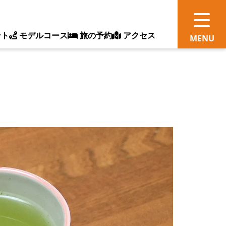
ント
モデルコース
旅の予約
アクセス
観
情
ス
ッ
ト
体
新