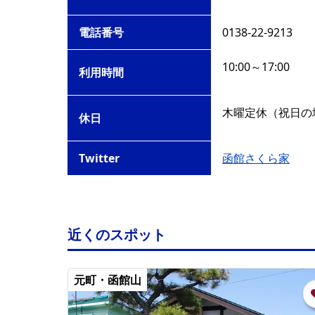
電話番号
0138-22-9213
10:00～17:00
利用時間
木曜定休（祝日の
休日
Twitter
函館さくら家
近くのスポット
元町・函館山