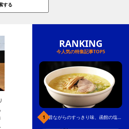
索する
今人気の特集記事TOP5
り
処
昔ながらのすっきり味、函館の塩ラーメン
が
と