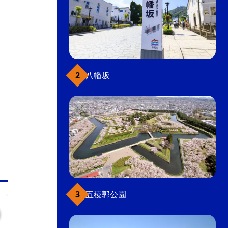
八幡坂
五稜郭公園
元町・函館山