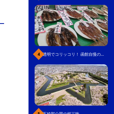
透明でコリッコリ！ 函館自慢のいかをどうぞ
五稜郭公園の桜三昧