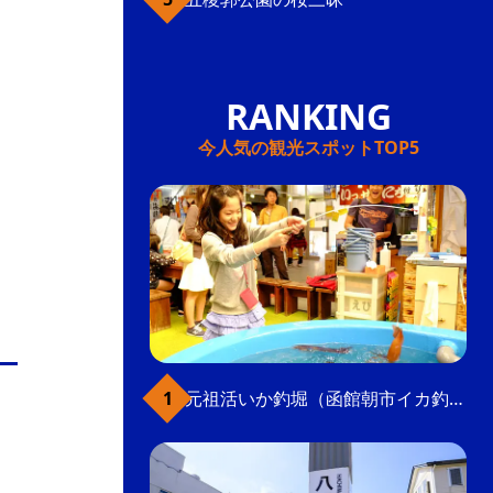
今人気の観光スポットTOP5
元祖活いか釣堀（函館朝市イカ釣り体験）