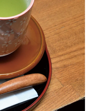
情
特
モ
ル
ー
ア
セ
イ
ン
年