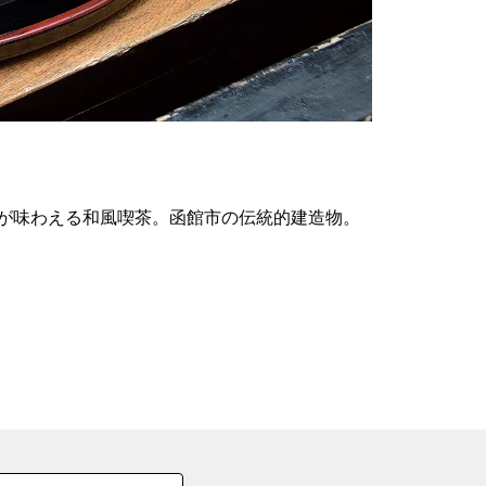
の
要
ベ
ト
イ
ン
が味わえる和風喫茶。函館市の伝統的建造物。
検