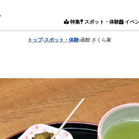
e
特集
スポット・体験
イベ
トップ
›
スポット・体験
›
函館 さくら家