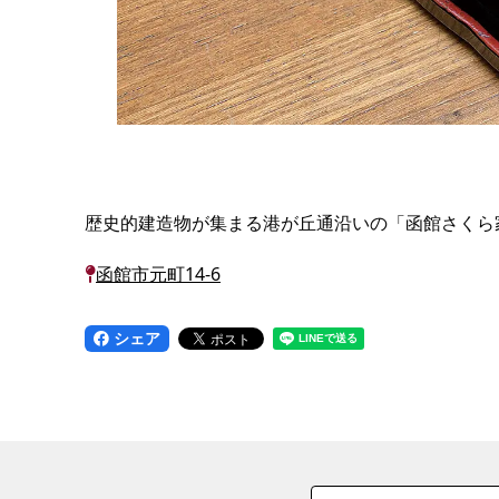
歴史的建造物が集まる港が丘通沿いの「函館さくら
函館市元町14-6
シェア