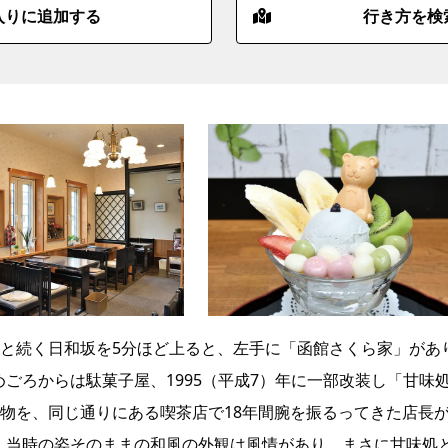
入りに追加する
行き方を検
と続く日和坂を5分ほど上ると、左手に「函館さくら家」があ
めごろからは駄菓子屋、1995（平成7）年に一部改装し「甘味
物を、同じ通りにある喫茶店で18年間腕を振るってきた店長
た。当時の姿そのままの和風の外観は風情があり、まさに甘味処