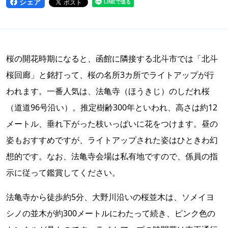
シェア
桜の開花時期になると、函館に隣接する北斗市では「北斗
桜回廊」と銘打って、桜の名所3カ所でライトアップが行
われます。一番人気は、法亀寺（ほうきじ）のしだれ桜
（道道96号沿い）。推定樹齢300年といわれ、高さは約12
メートル、垂れ下がった枝いっぱいに花をつけます。昼の
姿もおすすめですが、ライトアップされた姿はひときわ幻
想的です。なお、法亀寺会場は私有地ですので、係員の指
示に従って鑑賞してください。
法亀寺から徒歩約5分、大野川沿いの桜並木は、ソメイヨ
シノの並木が約300メートルにわたって続き、ピンク色の