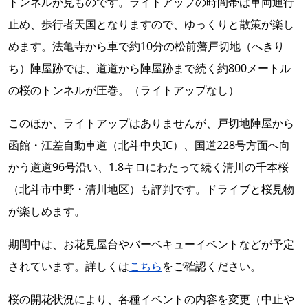
トンネルが見ものです。ライトアップの時間帯は車両通行
止め、歩行者天国となりますので、ゆっくりと散策が楽し
めます。法亀寺から車で約10分の松前藩戸切地（へきり
ち）陣屋跡では、道道から陣屋跡まで続く約800メートル
の桜のトンネルが圧巻。（ライトアップなし）
このほか、ライトアップはありませんが、戸切地陣屋から
函館・江差自動車道（北斗中央IC）、国道228号方面へ向
かう道道96号沿い、1.8キロにわたって続く清川の千本桜
（北斗市中野・清川地区）も評判です。ドライブと桜見物
が楽しめます。
期間中は、お花見屋台やバーベキューイベントなどが予定
されています。詳しくは
こちら
をご確認ください。
桜の開花状況により、各種イベントの内容を変更（中止や