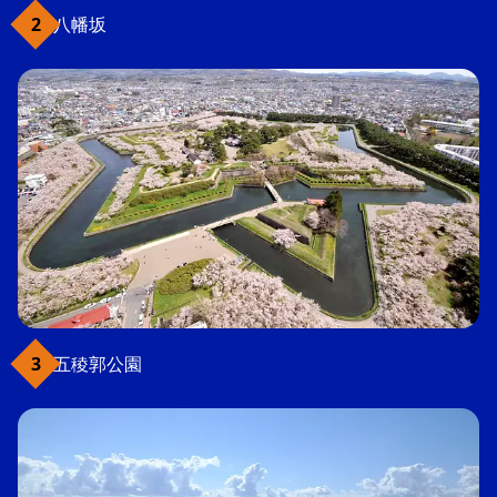
八幡坂
五稜郭公園