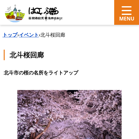
search
Language
トップ
›
イベント
›
北斗桜回廊
北斗桜回廊
北斗市の桜の名所をライトアップ