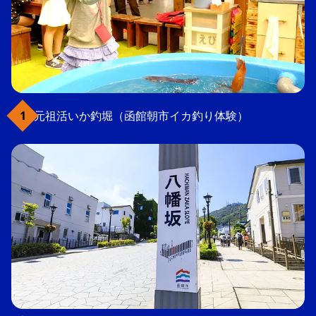
元祖活いか釣堀（函館朝市イカ釣り体験）