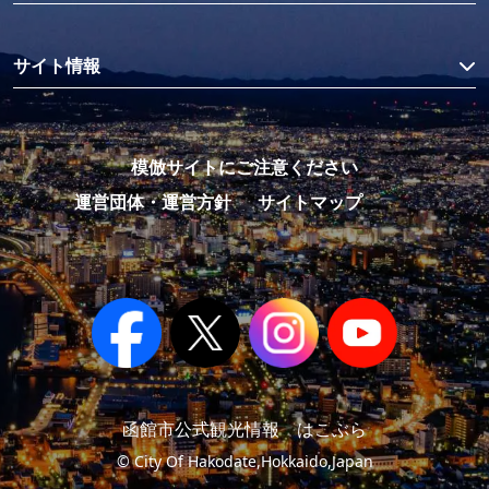
サイト情報
模倣サイトにご注意ください
運営団体・運営方針
サイトマップ
函館市公式観光情報 はこぶら
© City Of Hakodate,Hokkaido,Japan