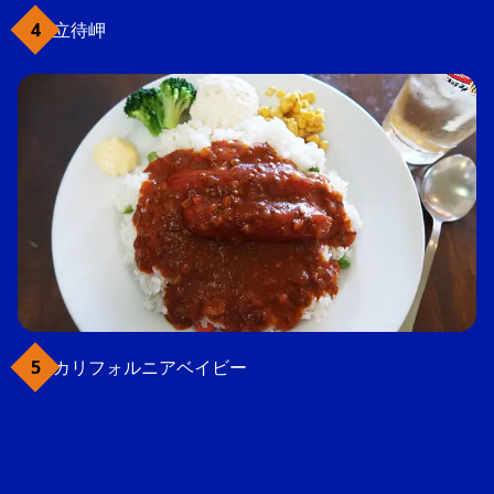
立待岬
カリフォルニアベイビー