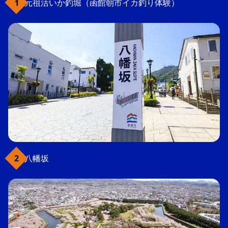
元祖活いか釣堀（函館朝市イカ釣り体験）
八幡坂