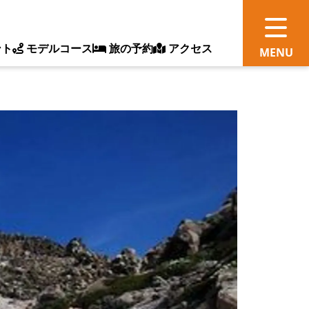
ント
モデルコース
旅の予約
アクセス
観
情
ス
ッ
ト
体
新