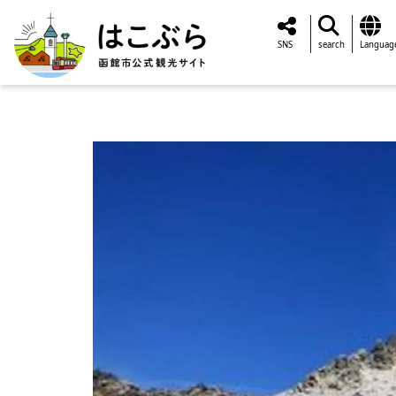
SNS
search
Languag