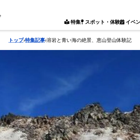
e
特集
スポット・体験
イベ
トップ
›
特集記事
›
溶岩と青い海の絶景、恵山登山体験記