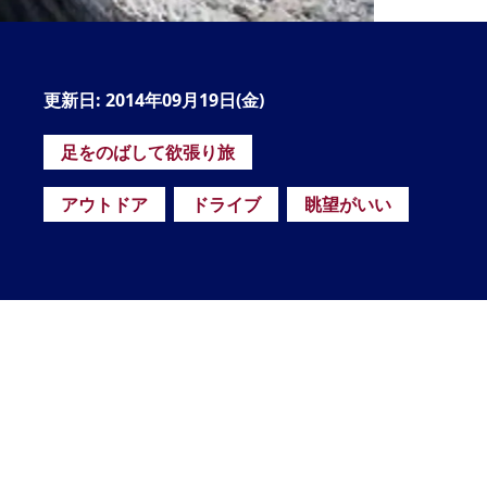
の
要
ベ
更新日: 2014年09月19日(金)
ト
足をのばして欲張り旅
イ
ン
アウトドア
ドライブ
眺望がいい
検