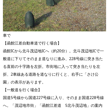
車で
【函館江差自動車道で行く場合】
函館ICから北斗茂辺地ICへ（約20分）。北斗茂辺地ICで一
般道に下りてそのまま道なりに進み、228号線に突き当た
る直前の十字路を左折。市街地に入って突き当たりを左
折、2車線ある道路を道なりに行くと、右手に「さけ公
園」の表示があります。
【一般道を行く場合】
国道5号線から国道227号線に入り、そのまま国道228号線
へ。「茂辺地市街」「函館江差道 5北斗茂辺地」の案内