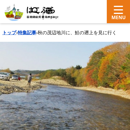
search
Language
トップ
›
特集記事
›
秋の茂辺地川に、鮭の遡上を見に行く