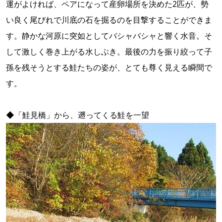
運がよければ、ペアになって産卵場所を決めた2匹が、勢
い良く尾びれで川底の石を掘るのを目撃することができま
す。静かな河原に突如としてバシャバシャと響く水音。そ
して激しく巻き上がる水しぶき。最後の力を振り絞って子
孫を残そうとする鮭たちの姿が、とても尊く見える瞬間で
す。
◆「鮭見橋」から、遡ってくる鮭を一望