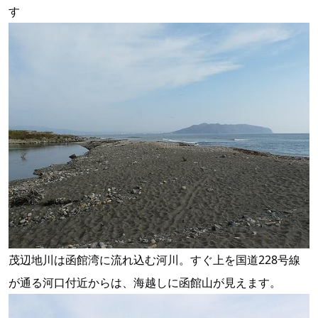
す
茂辺地川は函館湾に流れ込む河川。すぐ上を国道228号線
が通る河口付近からは、海越しに函館山が見えます。