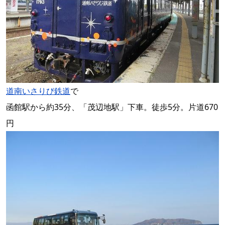
道南いさりび鉄道
で
函館駅から約35分、「茂辺地駅」下車。徒歩5分。片道670
円