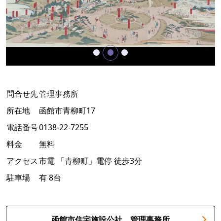
問合せ先
管理事務所
所在地
函館市青柳町17
電話番号
0138-22-7255
料金
無料
アクセス
市電 「青柳町」電停 徒歩3分
駐車場
有 8台
函館市住宅施設公社 管理事務所