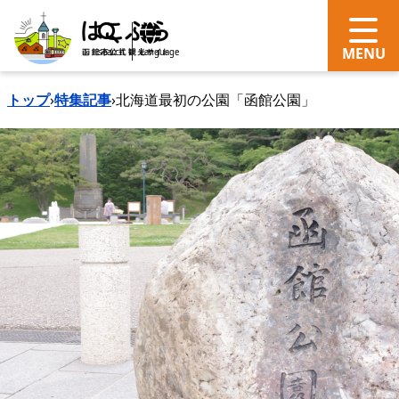
search
Language
トップ
›
特集記事
›
北海道最初の公園「函館公園」