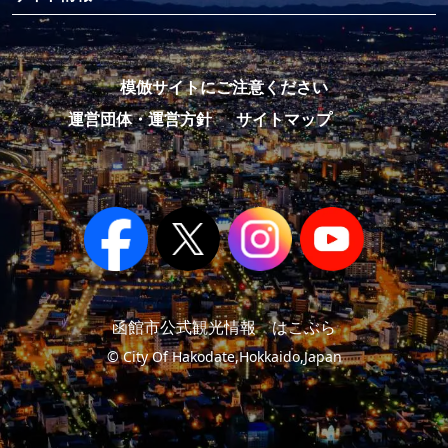
模倣サイトにご注意ください
運営団体・運営方針
サイトマップ
函館市公式観光情報 はこぶら
© City Of Hakodate,Hokkaido,Japan