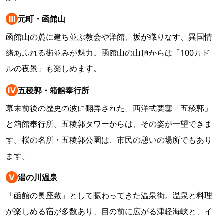
Ⅲ
元町・函館山
函館山の麓に建ち並ぶ教会や洋館、坂が織りなす、異国情
緒あふれる街並みが魅力。函館山の山頂からは「100万ド
ルの夜景」も楽しめます。
Ⅳ
五稜郭・箱館奉行所
幕末前後の歴史の波に翻弄された、西洋式要塞「五稜郭」
と箱館奉行所。五稜郭タワーからは、その姿が一望できま
す。桜の名所・五稜郭公園は、市民の憩いの場所でもあり
ます。
Ⅴ
湯の川温泉
「函館の奥座敷」として賑わってきた温泉街。温泉と料理
が楽しめる宿が多数あり、目の前に広がる津軽海峡と、イ