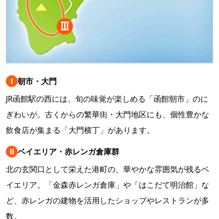
Ⅰ
朝市・大門
JR函館駅の西には、旬の味覚が楽しめる「函館朝市」のに
ぎわいが。古くからの繁華街・大門地区にも、個性豊かな
飲食店が集まる「大門横丁」があります。
Ⅱ
ベイエリア・赤レンガ倉庫群
北の玄関口として栄えた港町の、華やかな雰囲気が残るベ
イエリア。「金森赤レンガ倉庫」や「はこだて明治館」な
ど、赤レンガの建物を活用したショップやレストランが多
数。