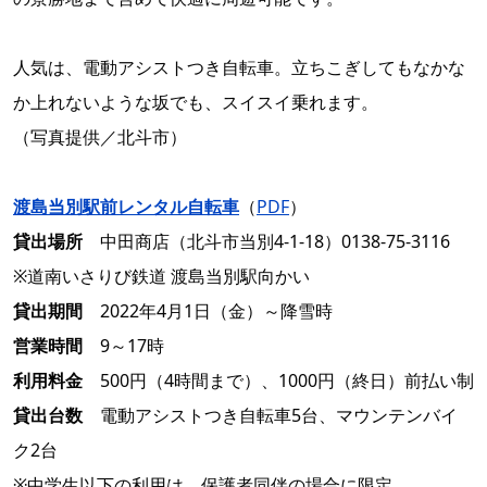
人気は、電動アシストつき自転車。立ちこぎしてもなかな
か上れないような坂でも、スイスイ乗れます。
（写真提供／北斗市）
渡島当別駅前レンタル自転車
（
PDF
）
貸出場所
中田商店（北斗市当別4-1-18）0138-75-3116
※道南いさりび鉄道 渡島当別駅向かい
貸出期間
2022年4月1日（金）～降雪時
営業時間
9～17時
利用料金
500円（4時間まで）、1000円（終日）前払い制
貸出台数
電動アシストつき自転車5台、マウンテンバイ
ク2台
※中学生以下の利用は、保護者同伴の場合に限定