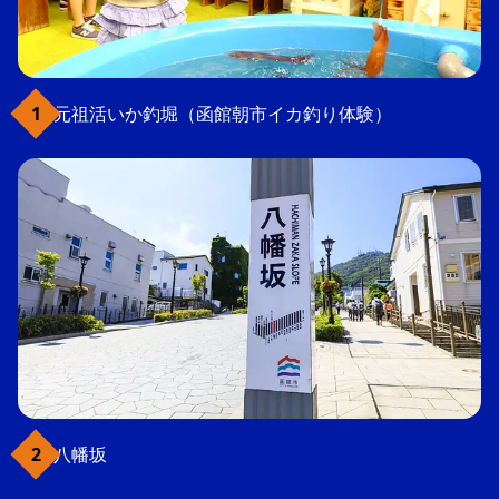
元祖活いか釣堀（函館朝市イカ釣り体験）
八幡坂