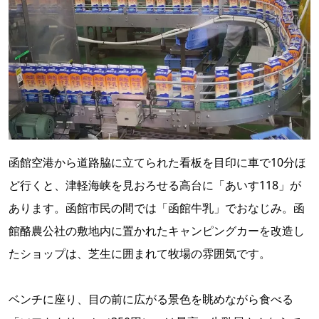
函館空港から道路脇に立てられた看板を目印に車で10分ほ
ど行くと、津軽海峡を見おろせる高台に「あいす118」が
あります。函館市民の間では「函館牛乳」でおなじみ。函
館酪農公社の敷地内に置かれたキャンピングカーを改造し
たショップは、芝生に囲まれて牧場の雰囲気です。
ベンチに座り、目の前に広がる景色を眺めながら食べる