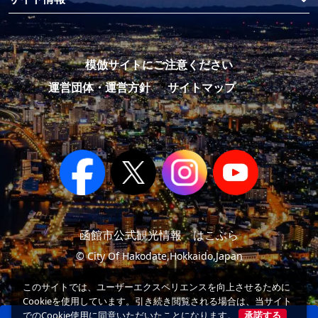
模倣サイトにご注意ください
運営団体・運営方針
サイトマップ
函館市公式観光情報 はこぶら
© City Of Hakodate,Hokkaido,Japan
このサイトでは、ユーザーエクスペリエンスを向上させるために
Cookieを使用しています。引き続き閲覧される場合は、当サイト
でのCookie使用に同意いただいたことになります。
承諾する