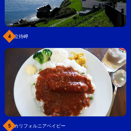
立待岬
カリフォルニアベイビー