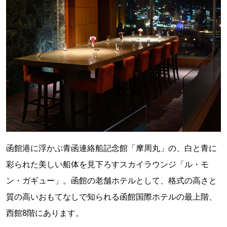
函館港に浮かぶ青函連絡船記念館「摩周丸」の、白と青に
彩られた美しい船体を見下ろすスカイラウンジ「ル・モ
ン・ガギュー」。函館の老舗ホテルとして、格式の高さと
質の高いおもてなしで知られる函館国際ホテルの最上階、
西館8階にあります。