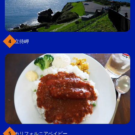
立待岬
カリフォルニアベイビー