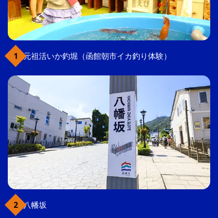
元祖活いか釣堀（函館朝市イカ釣り体験）
八幡坂