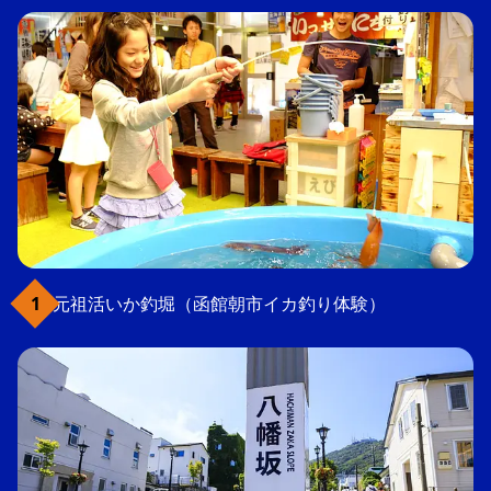
元祖活いか釣堀（函館朝市イカ釣り体験）