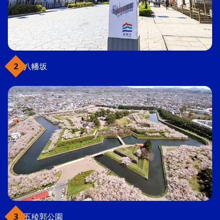
八幡坂
五稜郭公園