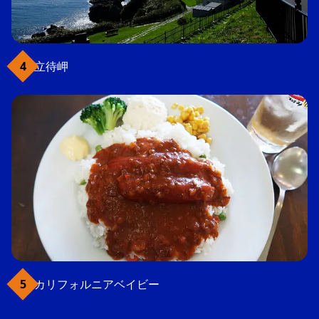
立待岬
カリフォルニアベイビー