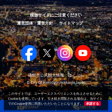
模倣サイトにご注意ください
運営団体・運営方針
サイトマップ
函館市公式観光情報 はこぶら
© City Of Hakodate,Hokkaido,Japan
このサイトでは、ユーザーエクスペリエンスを向上させるために
Cookieを使用しています。引き続き閲覧される場合は、当サイト
でのCookie使用に同意いただいたことになります。
承諾する
観光MAP
0
旅行計画