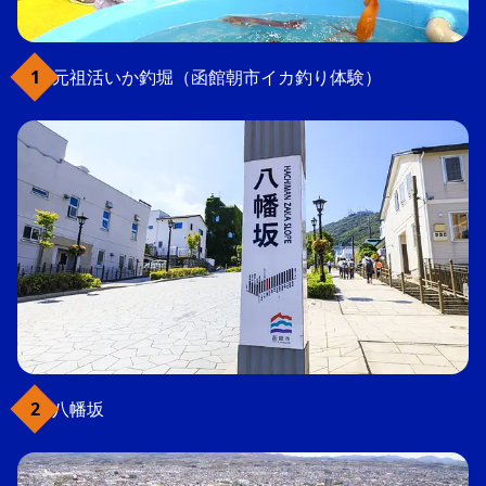
元祖活いか釣堀（函館朝市イカ釣り体験）
八幡坂