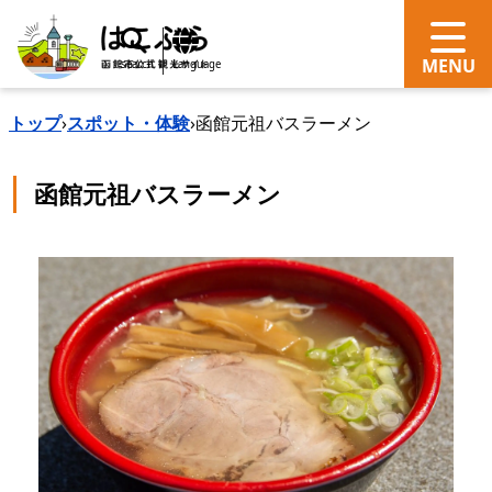
search
Language
トップ
›
スポット・体験
›
函館元祖バスラーメン
函館元祖バスラーメン