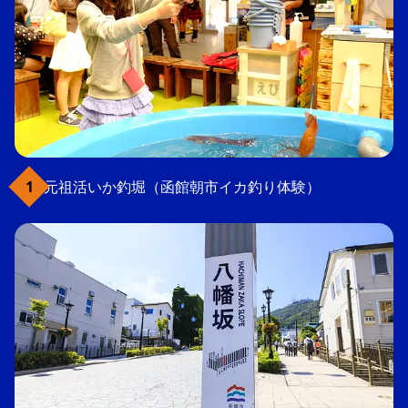
元祖活いか釣堀（函館朝市イカ釣り体験）