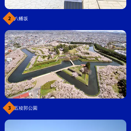
八幡坂
五稜郭公園