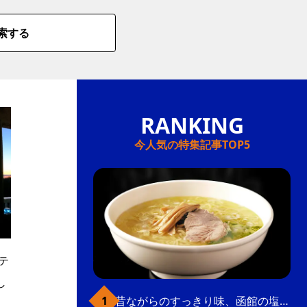
索する
今人気の特集記事TOP5
テ
し
昔ながらのすっきり味、函館の塩ラーメン