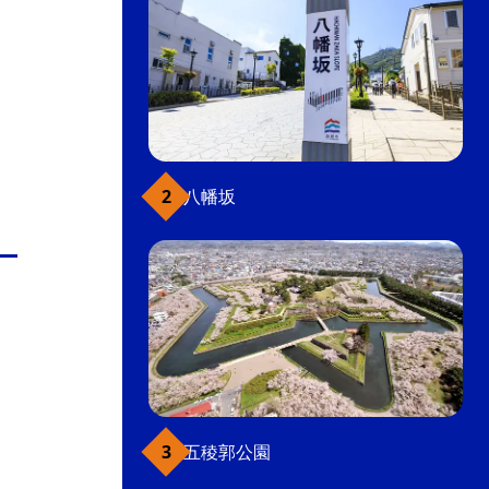
八幡坂
五稜郭公園