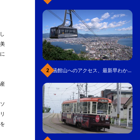
し
美
に
函館山へのアクセス、最新早わかりガイド
産
ソ
リ
を