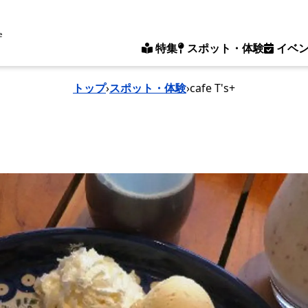
e
特集
スポット・体験
イベ
トップ
›
スポット・体験
›
cafe T's+