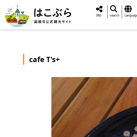
SNS
search
Languag
cafe T's+