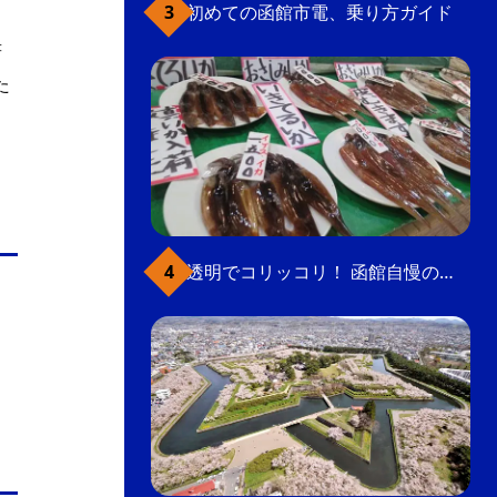
初めての函館市電、乗り方ガイド
書
た
透明でコリッコリ！ 函館自慢のいかをどうぞ