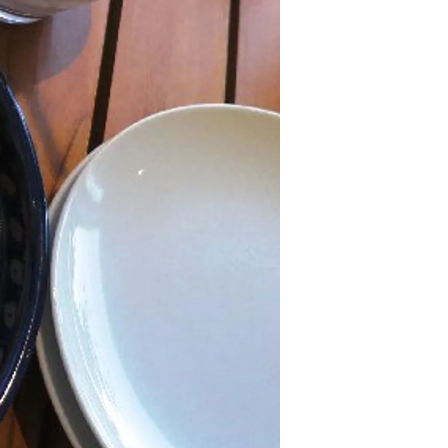
情
特
モ
ル
ー
ア
セ
イ
ン
年