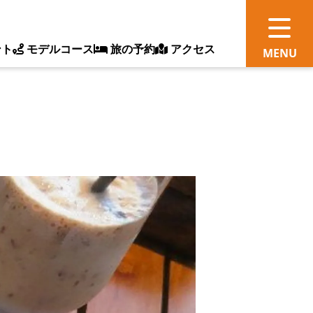
ント
モデルコース
旅の予約
アクセス
観
情
ス
ッ
ト
体
新