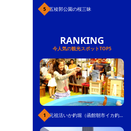
五稜郭公園の桜三昧
今人気の観光スポットTOP5
元祖活いか釣堀（函館朝市イカ釣り体験）