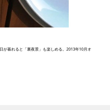
の
要
ベ
ト
イ
ン
が暮れると「裏夜景」も楽しめる。2013年10月オ
検