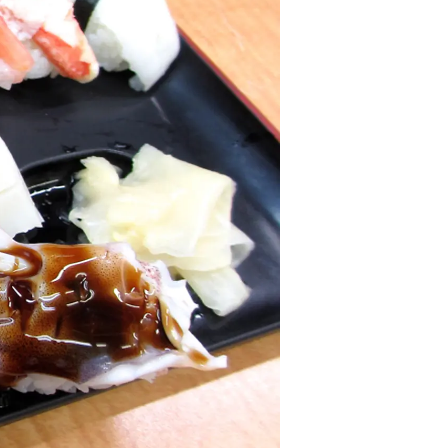
情
特
モ
ル
ー
ア
セ
イ
ン
年