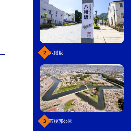
八幡坂
五稜郭公園