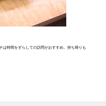
の
要
ベ
ト
イ
ン
チは時間をずらしての訪問がおすすめ。持ち帰りも
検