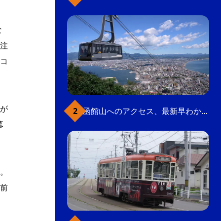
な
注
コ
が
函館山へのアクセス、最新早わかりガイド
暮
。
前