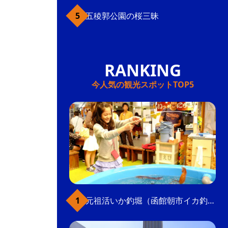
五稜郭公園の桜三昧
今人気の観光スポットTOP5
元祖活いか釣堀（函館朝市イカ釣り体験）