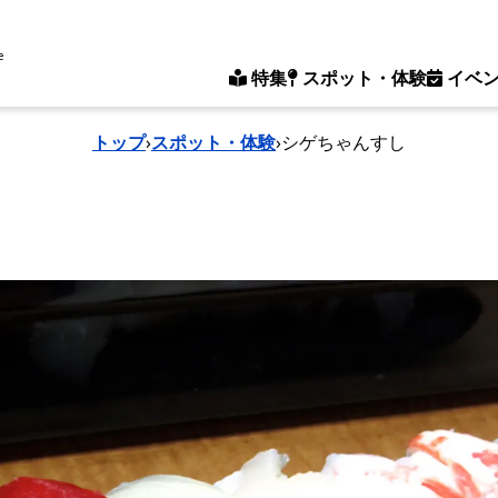
e
特集
スポット・体験
イベ
トップ
›
スポット・体験
›
シゲちゃんすし