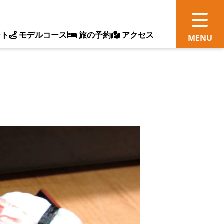
ント
モデルコース
旅の予約
アクセス
観
情
ス
ッ
ト
体
新