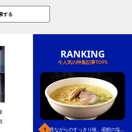
索する
今人気の特集記事TOP5
業
混
昔ながらのすっきり味、函館の塩ラーメン