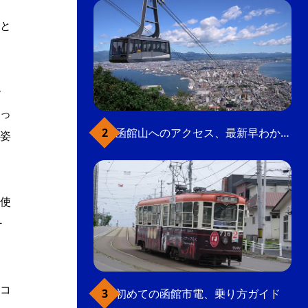
リ
と
ー
っ
函館山へのアクセス、最新早わかりガイド
姿
使
ー
コ
初めての函館市電、乗り方ガイド