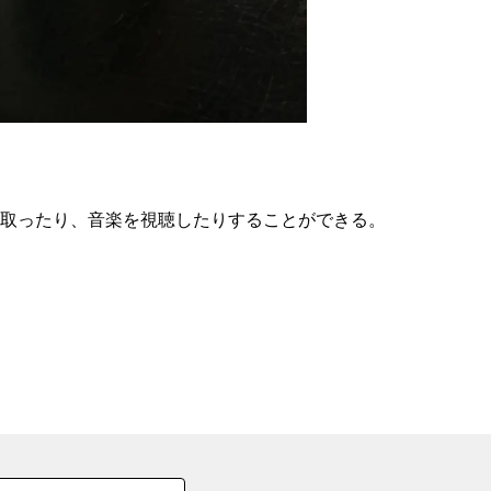
の
要
ベ
ト
イ
ン
に取ったり、音楽を視聴したりすることができる。
検