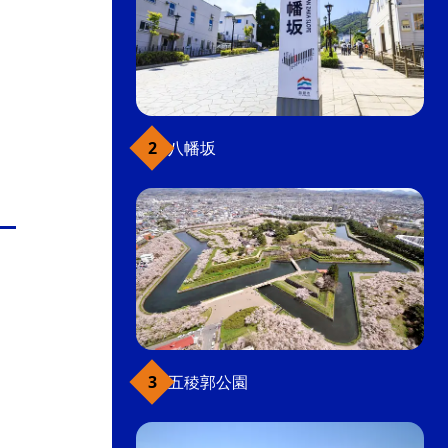
八幡坂
五稜郭公園