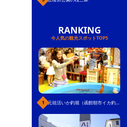
今人気の観光スポットTOP5
元祖活いか釣堀（函館朝市イカ釣り体験）