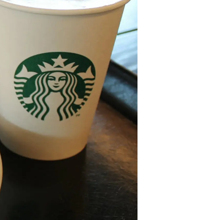
情
特
モ
ル
ー
ア
セ
イ
ン
年