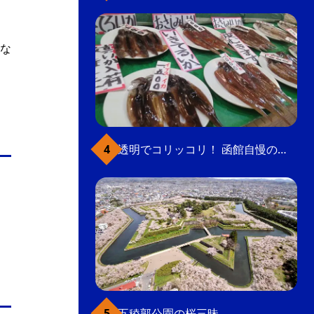
な
透明でコリッコリ！ 函館自慢のいかをどうぞ
五稜郭公園の桜三昧