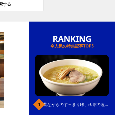
索する
今人気の特集記事TOP5
昔ながらのすっきり味、函館の塩ラーメン