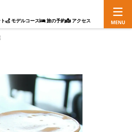
ント
モデルコース
旅の予約
アクセス
店
観
情
ス
ッ
ト
体
新