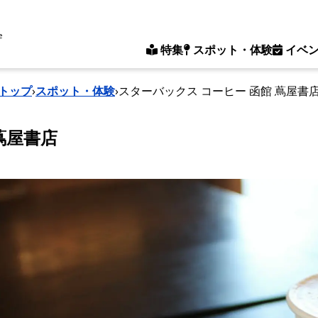
e
特集
スポット・体験
イベ
トップ
›
スポット・体験
›
スターバックス コーヒー 函館 蔦屋書
蔦屋書店