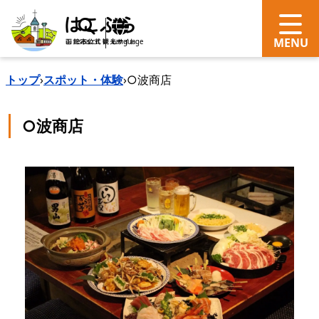
search
Language
トップ
›
スポット・体験
›
○波商店
○波商店