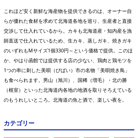
これほど安く新鮮な海産物を提供できるのは、オーナー自
らが優れた食材を求めて北海道各地を巡り、生産者と直接
交渉して仕入れているから。カキも北海道産・知内産を漁
師直送で仕入れているため、生カキ、蒸しガキ、焼きガキ
のいずれもMサイズ1個330円～という価格で提供。このほ
か、やはり函館では提供する店の少ない、鶏肉と鶏モツを
1つの串に刺した美唄（びばい）市の名物「美唄焼き鳥」
も食べられます。男山（旭川）、国稀（増毛）・北の勝
（根室）といった北海道内各地の地酒を取りそろえている
のもうれしいところ。北海道の魚と酒で、楽しい夜を。
カテゴリー