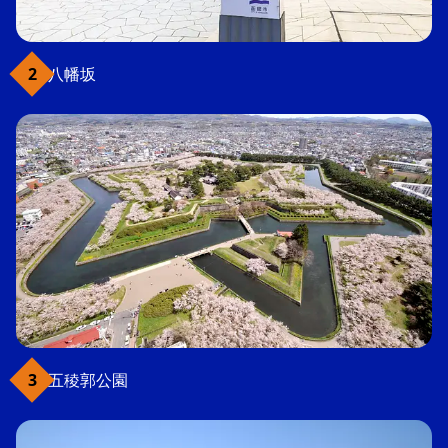
八幡坂
五稜郭公園