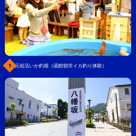
元祖活いか釣堀（函館朝市イカ釣り体験）