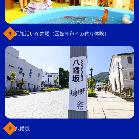
元祖活いか釣堀（函館朝市イカ釣り体験）
八幡坂