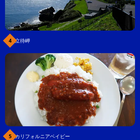
立待岬
カリフォルニアベイビー