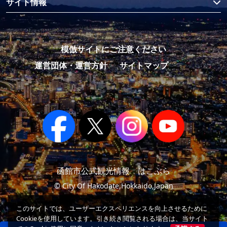
サイト情報
模倣サイトにご注意ください
運営団体・運営方針
サイトマップ
函館市公式観光情報 はこぶら
© City Of Hakodate,Hokkaido,Japan
このサイトでは、ユーザーエクスペリエンスを向上させるために
Cookieを使用しています。引き続き閲覧される場合は、当サイト