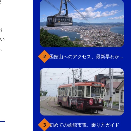
ま
り
い
、
函館山へのアクセス、最新早わかりガイド
初めての函館市電、乗り方ガイド