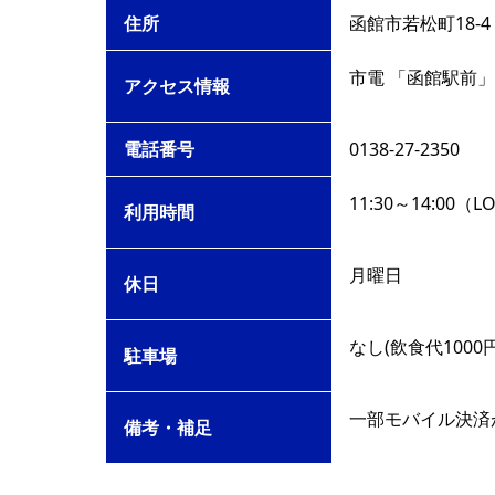
住所
函館市若松町18-4
市電 「函館駅前」
アクセス情報
電話番号
0138-27-2350
11:30～14:00（L
利用時間
月曜日
休日
なし(飲食代100
駐車場
一部モバイル決済
備考・補足