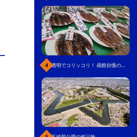
透明でコリッコリ！ 函館自慢のいかをどうぞ
五稜郭公園の桜三昧