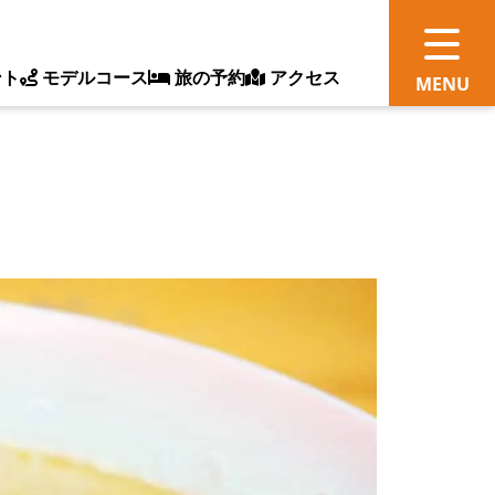
ント
モデルコース
旅の予約
アクセス
観
情
ス
ッ
ト
体
新