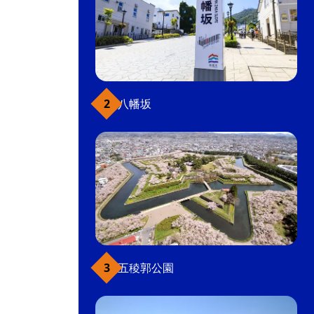
八幡坂
五稜郭公園