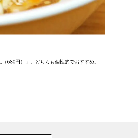
の
要
ベ
ト
イ
ン
（680円）」、どちらも個性的でおすすめ。
検