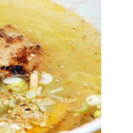
情
特
モ
ル
ー
ア
セ
イ
ン
年