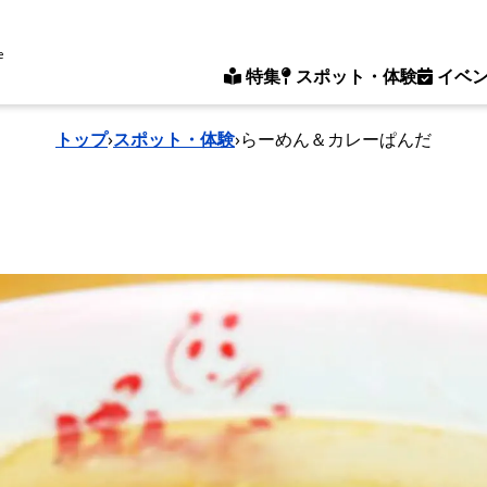
e
特集
スポット・体験
イベ
トップ
›
スポット・体験
›
らーめん＆カレーぱんだ