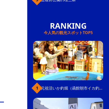
今人気の観光スポットTOP5
元祖活いか釣堀（函館朝市イカ釣り体験）