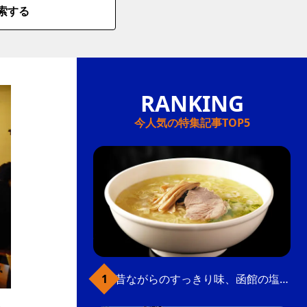
索する
今人気の特集記事TOP5
昔ながらのすっきり味、函館の塩ラーメン