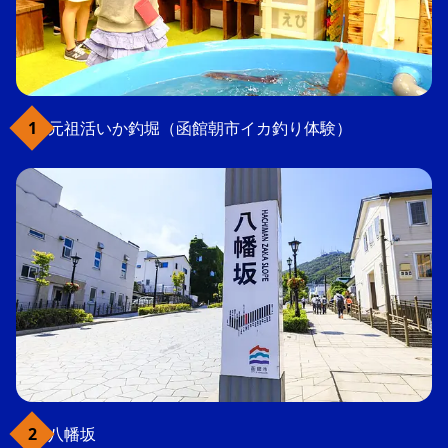
元祖活いか釣堀（函館朝市イカ釣り体験）
八幡坂