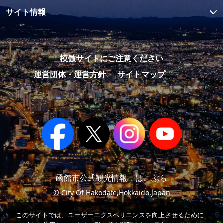
サイト情報
模倣サイトにご注意ください
運営団体・運営方針
サイトマップ
函館市公式観光情報 はこぶら
© City Of Hakodate,Hokkaido,Japan
このサイトでは、ユーザーエクスペリエンスを向上させるために