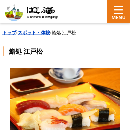
search
Language
トップ
›
スポット・体験
›
鮨処 江戸松
鮨処 江戸松