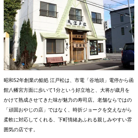
昭和52年創業の鮨処 江戸松は、市電「谷地頭」電停から函
館八幡宮方面に歩いて1分という好立地と、大将が歳月を
かけて熟成させてきた味が魅力の寿司店。老舗ならではの
「頑固おやじの店」ではなく、時折ジョークを交えながら
柔軟に対応してくれる、下町情緒あふれる親しみやすい雰
囲気の店です。