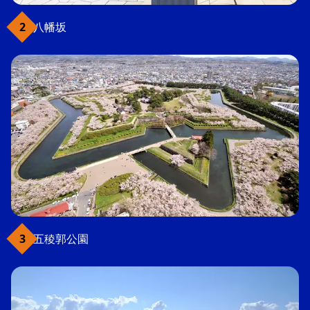
八幡坂
五稜郭公園