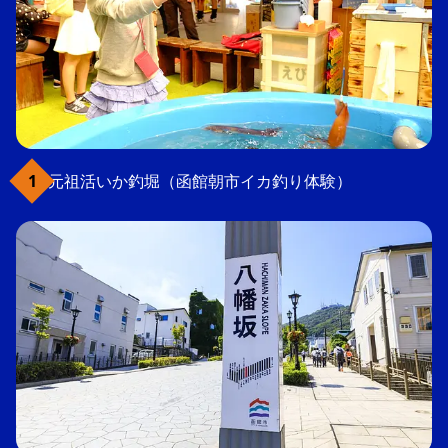
元祖活いか釣堀（函館朝市イカ釣り体験）