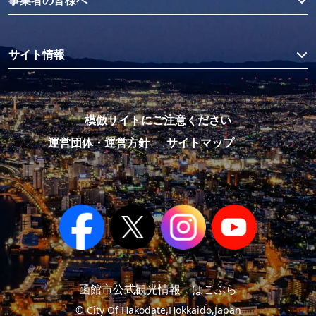
事業者の皆様へ
サイト情報
模倣サイトにご注意ください
運営団体・運営方針
サイトマップ
函館市公式観光情報 はこぶら
© City Of Hakodate,Hokkaido,Japan