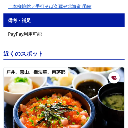
二本柳旅館／手打そば久蔵＠北海道 函館
備考・補足
PayPay利用可能
近くのスポット
戸井、恵山、椴法華、南茅部