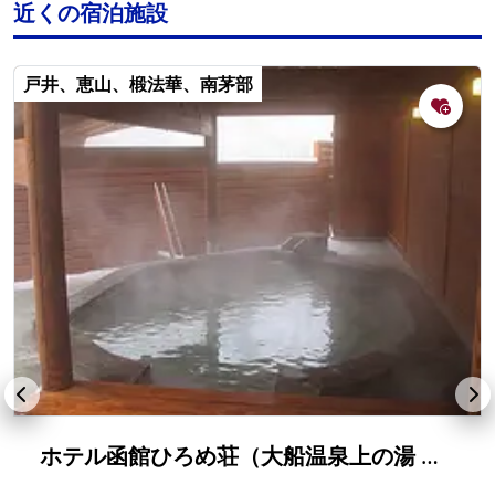
近くの宿泊施設
戸井、恵山、椴法華、南茅部
ホテル函館ひろめ荘（大船温泉上の湯 南かやべ保養センター）