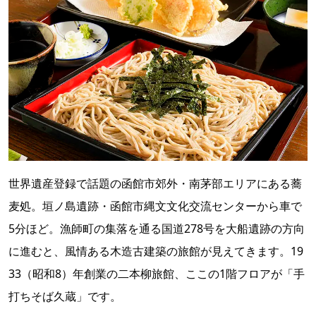
世界遺産登録で話題の函館市郊外・南茅部エリアにある蕎
麦処。垣ノ島遺跡・函館市縄文文化交流センターから車で
5分ほど。漁師町の集落を通る国道278号を大船遺跡の方向
に進むと、風情ある木造古建築の旅館が見えてきます。19
33（昭和8）年創業の二本柳旅館、ここの1階フロアが「手
打ちそば久蔵」です。