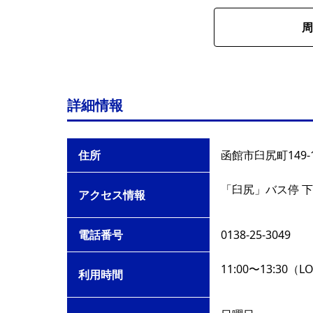
周
詳細情報
住所
函館市臼尻町149-
「臼尻」バス停 
アクセス情報
電話番号
0138-25-3049
11:00〜13:30（L
利用時間