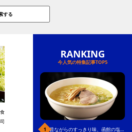
索する
今人気の特集記事TOP5
食
司
昔ながらのすっきり味、函館の塩ラーメン