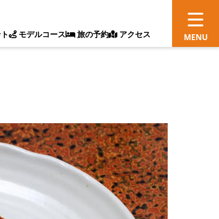
ント
モデルコース
旅の予約
アクセス
観
情
ス
ッ
ト
体
新