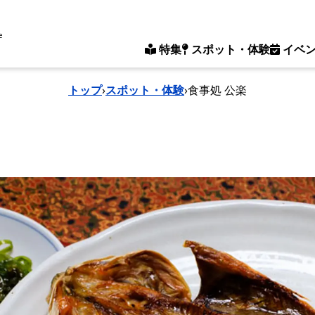
e
特集
スポット・体験
イベ
トップ
›
スポット・体験
›
食事処 公楽