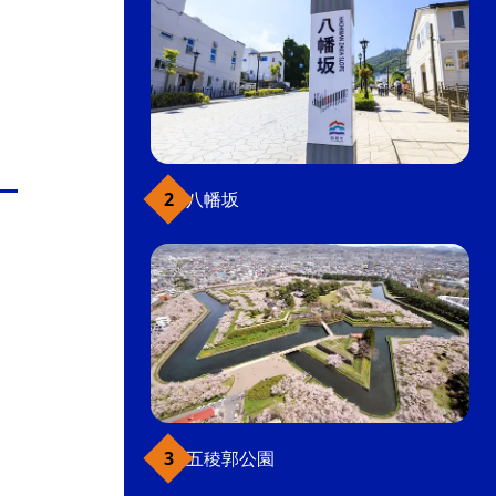
八幡坂
五稜郭公園