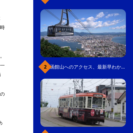
は
時
。
一
函館山へのアクセス、最新早わかりガイド
節
の
あ