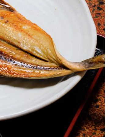
情
特
モ
ル
ー
ア
セ
イ
ン
年