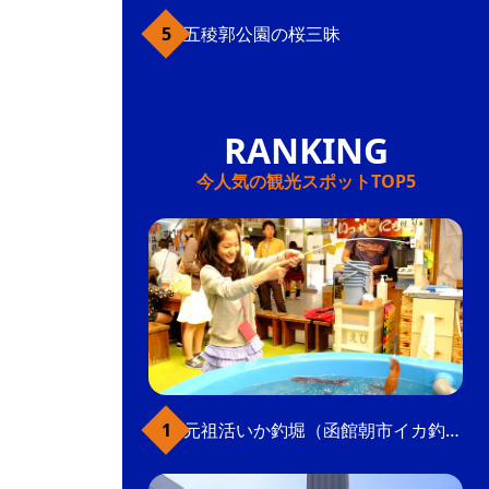
五稜郭公園の桜三昧
今人気の観光スポットTOP5
元祖活いか釣堀（函館朝市イカ釣り体験）