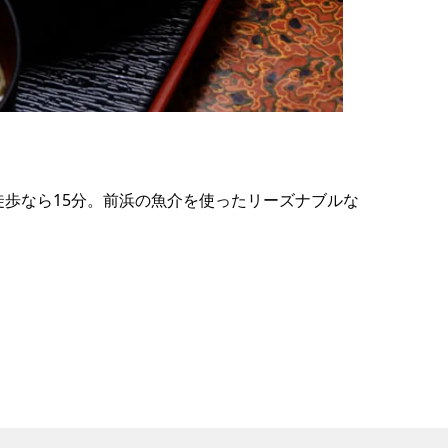
の
要
ベ
ト
イ
ン
歩なら15分。前浜の魚介を使ったリーズナブルな
検