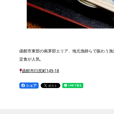
函館市東部の南茅部エリア、地元漁師らで賑わう漁
定食が人気。
函館市臼尻町149-18
シェア