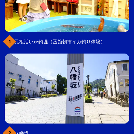
元祖活いか釣堀（函館朝市イカ釣り体験）
八幡坂