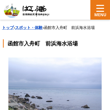
search
Language
トップ
›
スポット・体験
›
函館市入舟町 前浜海水浴場
函館市入舟町 前浜海水浴場