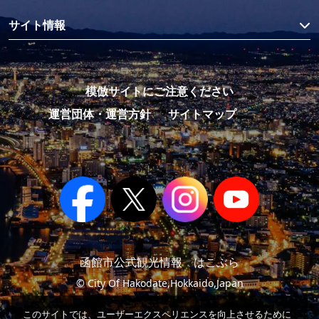
サイト情報
模倣サイトにご注意ください
運営団体・運営方針
サイトマップ
函館市公式観光情報 はこぶら
© City Of Hakodate,Hokkaido,Japan
このサイトでは、ユーザーエクスペリエンスを向上させるために