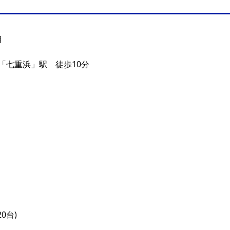
目
「七重浜」駅 徒歩10分
0台)