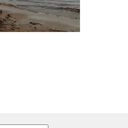
の
要
ベ
ト
イ
ン
検