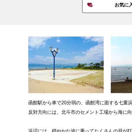
お気に
函館駅から車で20分弱の、函館湾に面する七重
反対方向には、北斗市のセメント工場から海に向
浜辺には、穏やかな波に乗ってたくさんの貝が打