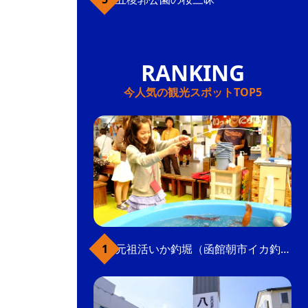
今人気の観光スポットTOP5
元祖活いか釣堀（函館朝市イカ釣り体験）