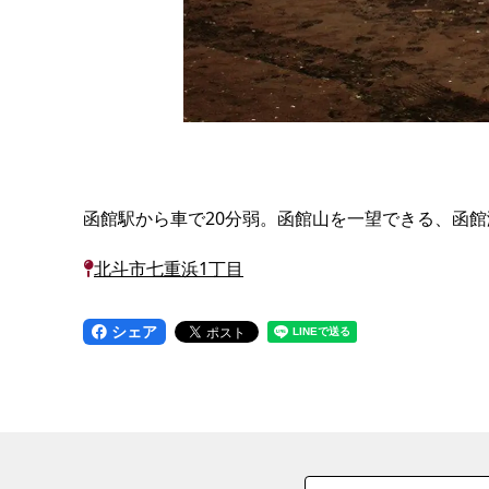
函館駅から車で20分弱。函館山を一望できる、函
北斗市七重浜1丁目
シェア