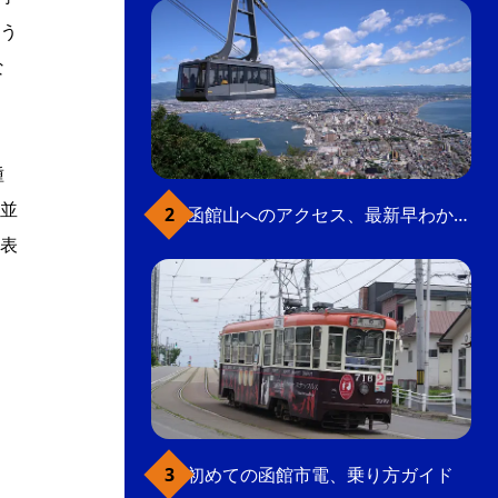
う
な
種
並
函館山へのアクセス、最新早わかりガイド
表
初めての函館市電、乗り方ガイド