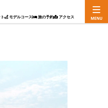
ント
モデルコース
旅の予約
アクセス
観
情
ス
ッ
ト
体
新