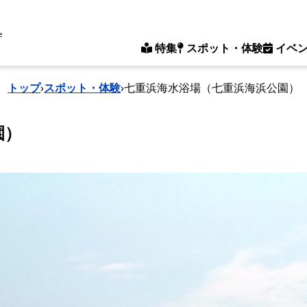
e
特集
スポット・体験
イベ
トップ
›
スポット・体験
›
七重浜海水浴場（七重浜海浜公園）
園）