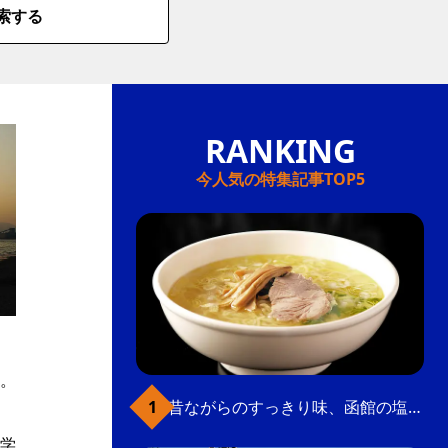
索する
今人気の特集記事TOP5
。
。
昔ながらのすっきり味、函館の塩ラーメン
学