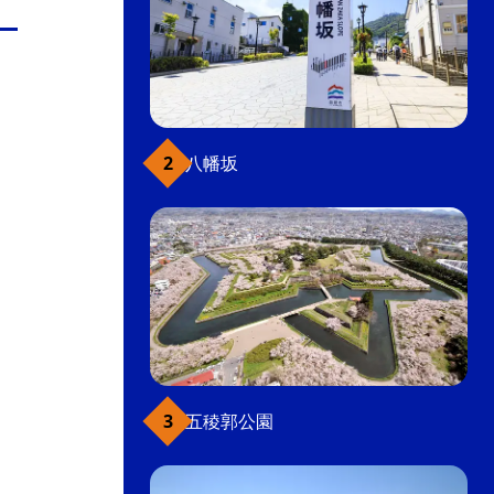
八幡坂
五稜郭公園