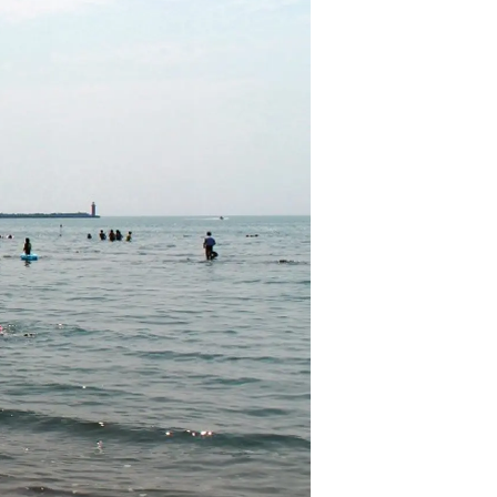
情
特
モ
ル
ー
ア
セ
イ
ン
年