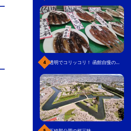
透明でコリッコリ！ 函館自慢のいかをどうぞ
五稜郭公園の桜三昧