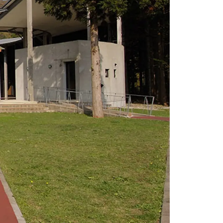
情
特
モ
ル
ー
ア
セ
イ
ン
年