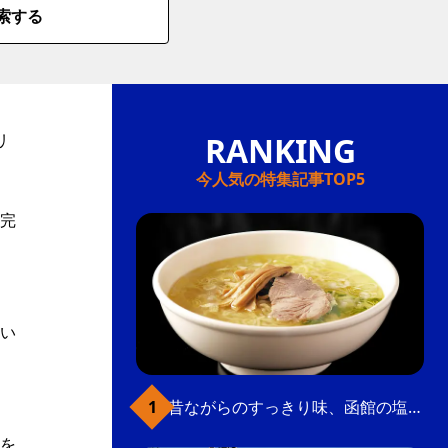
索する
リ
今人気の特集記事TOP5
完
い
昔ながらのすっきり味、函館の塩ラーメン
を