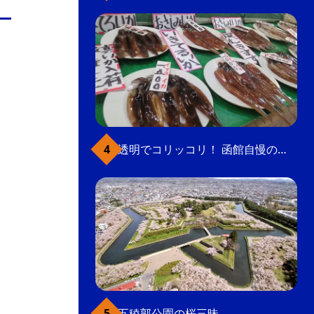
透明でコリッコリ！ 函館自慢のいかをどうぞ
五稜郭公園の桜三昧