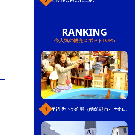
今人気の観光スポットTOP5
元祖活いか釣堀（函館朝市イカ釣り体験）