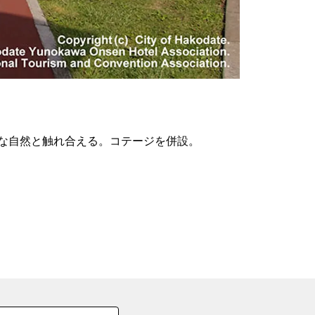
の
要
ベ
ト
イ
ン
な自然と触れ合える。コテージを併設。
検