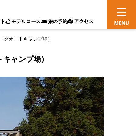
ント
モデルコース
旅の予約
アクセス
ークオートキャンプ場）
観
トキャンプ場）
情
ス
ッ
ト
体
新