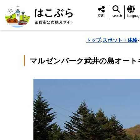
SNS
search
Languag
トップ
›
スポット・体験
›
マルゼンパーク武井の島オート