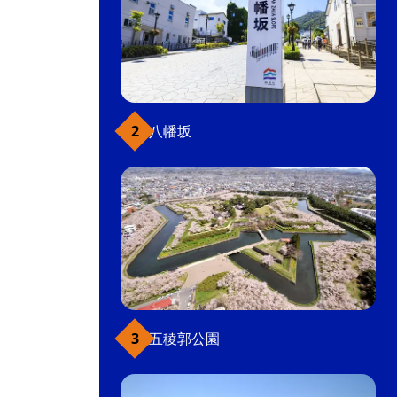
八幡坂
五稜郭公園