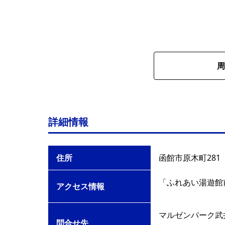
周
詳細情報
住所
函館市原木町281
「ふれあい湯遊館
アクセス情報
マルゼンパーク武
問合せ先