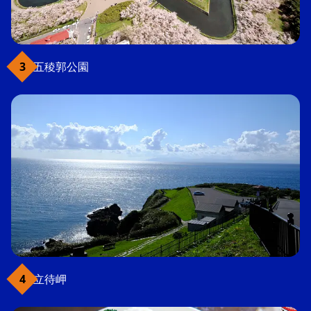
五稜郭公園
立待岬