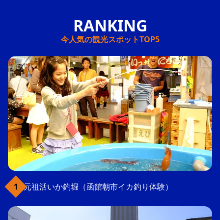
今人気の観光スポットTOP5
元祖活いか釣堀（函館朝市イカ釣り体験）