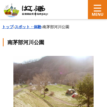
search
Language
トップ
›
スポット・体験
›
南茅部河川公園
南茅部河川公園