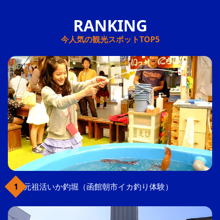
今人気の観光スポットTOP5
元祖活いか釣堀（函館朝市イカ釣り体験）