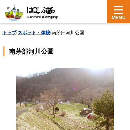
search
Language
トップ
›
スポット・体験
›
南茅部河川公園
南茅部河川公園