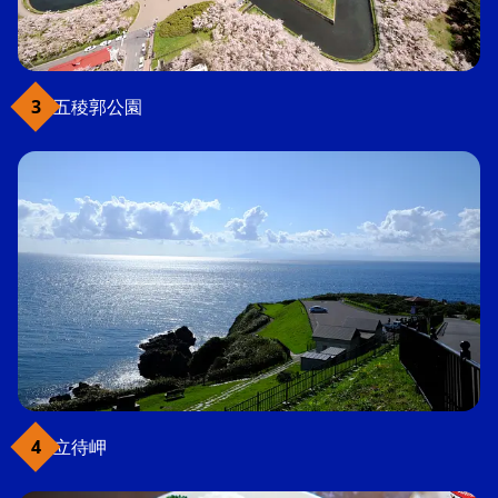
五稜郭公園
立待岬