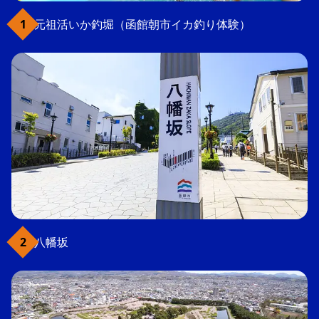
元祖活いか釣堀（函館朝市イカ釣り体験）
八幡坂