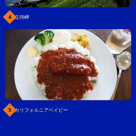
立待岬
カリフォルニアベイビー