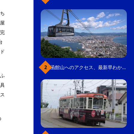
ち
屋
完
台
ド
函館山へのアクセス、最新早わかりガイド
ふ
具
ス
の