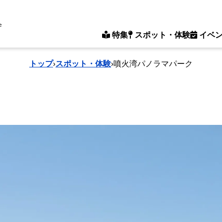
e
特集
スポット・体験
イベ
トップ
›
スポット・体験
›
噴火湾パノラマパーク