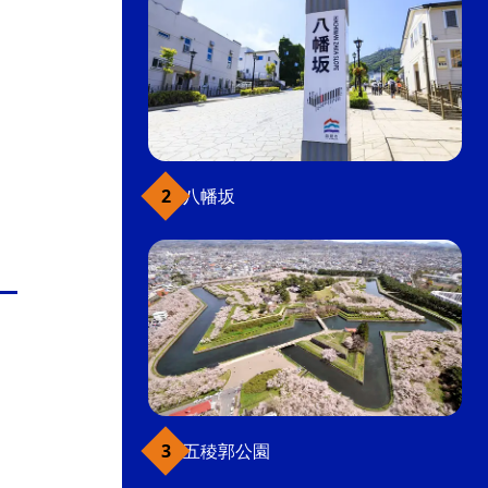
八幡坂
五稜郭公園