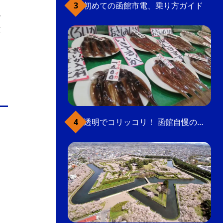
初めての函館市電、乗り方ガイド
ら
C
透明でコリッコリ！ 函館自慢のいかをどうぞ