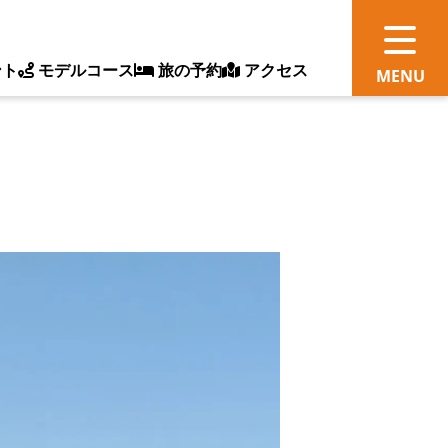
ント
モデルコース
旅の予約
アクセス
観
情
ス
ッ
ト
体
新