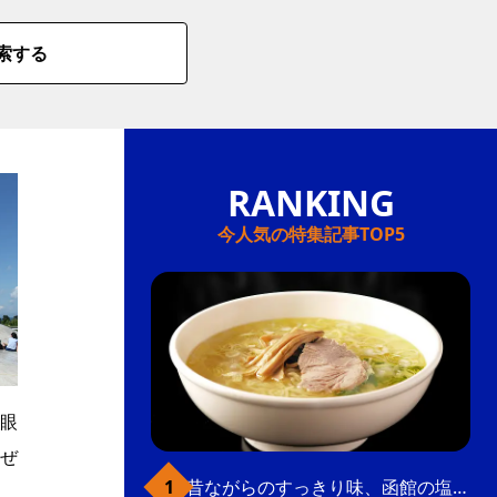
索する
今人気の特集記事TOP5
眼
ぜ
昔ながらのすっきり味、函館の塩ラーメン