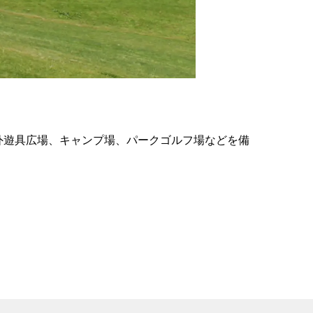
の
要
ベ
ト
イ
ン
外遊具広場、キャンプ場、パークゴルフ場などを備
検