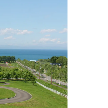
情
特
モ
ル
ー
ア
セ
イ
ン
年