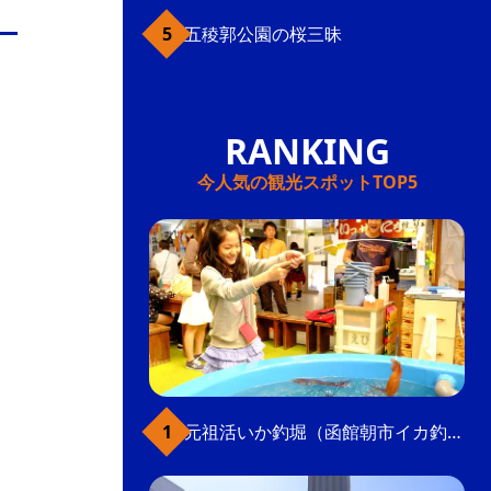
五稜郭公園の桜三昧
今人気の観光スポットTOP5
元祖活いか釣堀（函館朝市イカ釣り体験）