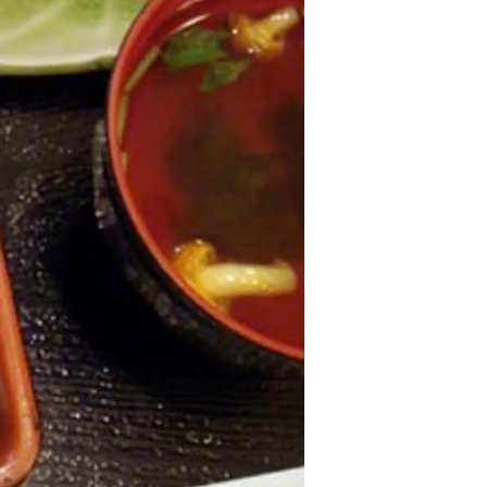
情
特
モ
ル
ー
ア
セ
イ
ン
年