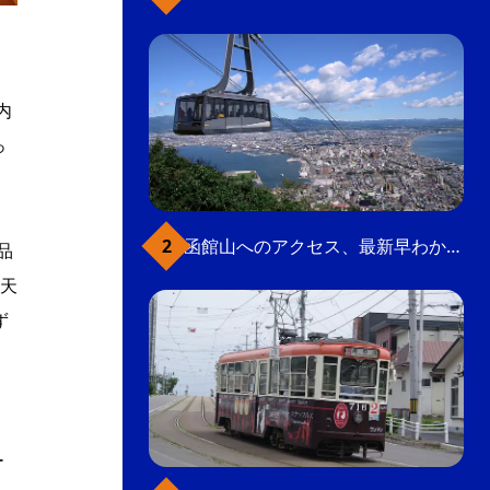
内
っ
函館山へのアクセス、最新早わかりガイド
品
「天
ず
ー