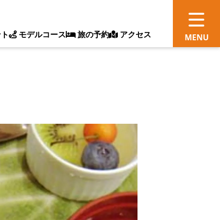
ント
モデルコース
旅の予約
アクセス
観
情
ス
ッ
ト
体
新