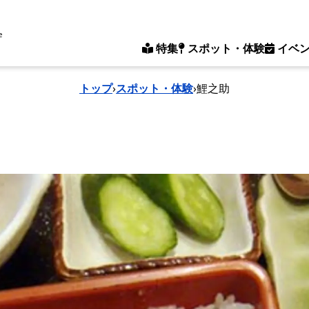
e
特集
スポット・体験
イベ
トップ
›
スポット・体験
›
鯉之助