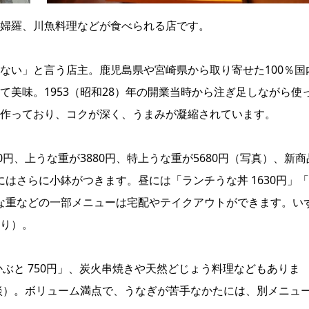
婦羅、川魚料理などが食べられる店です。
ない」と言う店主。鹿児島県や宮崎県から取り寄せた100％国
美味。1953（昭和28）年の開業当時から注ぎ足しながら使
作っており、コクが深く、うまみが凝縮されています。
円、上うな重が3880円、特上うな重が5680円（写真）、新商
にはさらに小鉢がつきます。昼には「ランチうな丼 1630円」
うな重などの一部メニューは宅配やテイクアウトができます。い
り）。
ぶと 750円」、炭火串焼きや天然どじょう料理などもありま
相談）。ボリューム満点で、うなぎが苦手なかたには、別メニュ