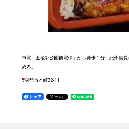
市電「五稜郭公園前電停」から徒歩１分、紀州備長
める。
函館市本町32-11
シェア