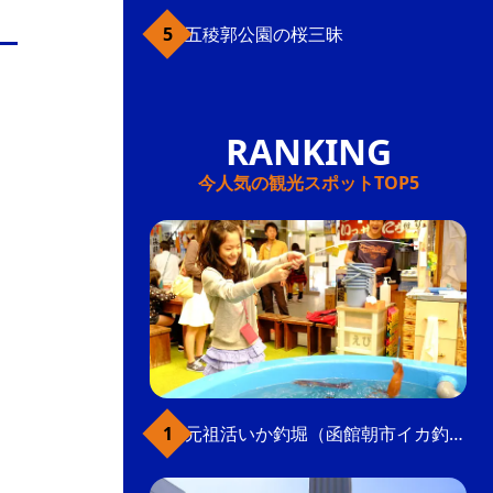
五稜郭公園の桜三昧
今人気の観光スポットTOP5
元祖活いか釣堀（函館朝市イカ釣り体験）