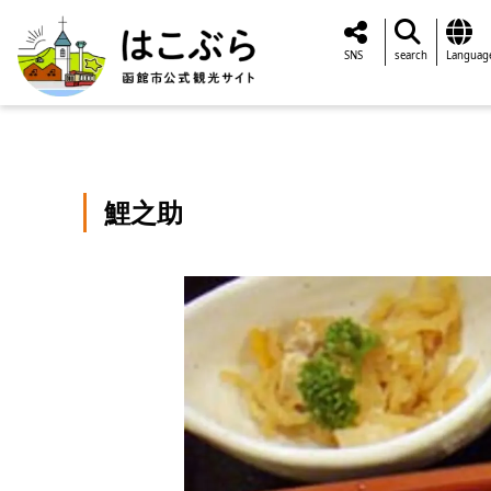
SNS
search
Languag
鯉之助