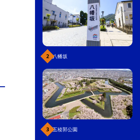
八幡坂
五稜郭公園