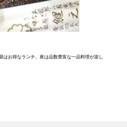
の
要
ベ
ト
イ
ン
昼はお得なランチ、夜は品数豊富な一品料理が楽し
検