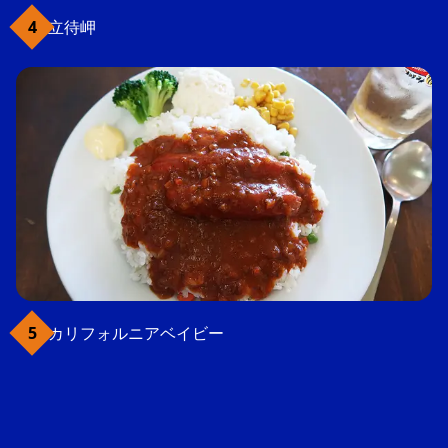
立待岬
カリフォルニアベイビー