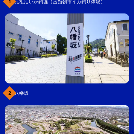
元祖活いか釣堀（函館朝市イカ釣り体験）
八幡坂