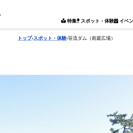
e
特集
スポット・体験
イベ
トップ
›
スポット・体験
›
笹流ダム（前庭広場）