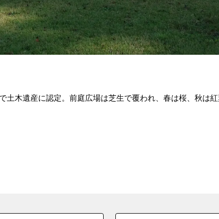
ムで土木遺産に認定。前庭広場は芝生で覆われ、春は桜、秋は