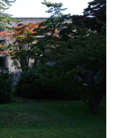
情
特
モ
ル
ー
ア
セ
イ
ン
年