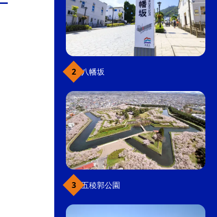
八幡坂
五稜郭公園