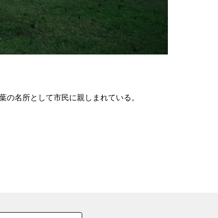
の
要
ベ
ト
イ
ン
紅葉の名所として市民に親しまれている。
検