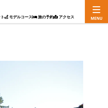
ント
モデルコース
旅の予約
アクセス
観
情
ス
ッ
ト
体
新