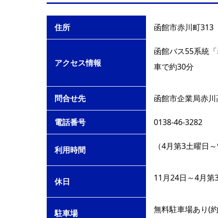
住所
函館市赤川町313
函館バス55系統「
アクセス情報
車で約30分
問合せ先
函館市企業局赤川
電話番号
0138-46-3282
（4月第3土曜日～9月
利用時間
11月24日～4月
休日
無料駐車場あり(約
駐車場