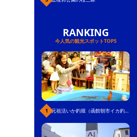
今人気の観光スポットTOP5
元祖活いか釣堀（函館朝市イカ釣り体験）