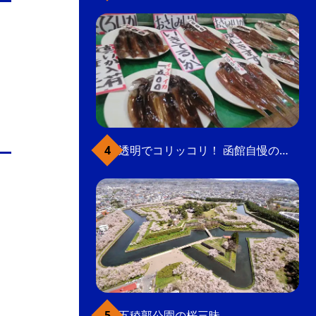
透明でコリッコリ！ 函館自慢のいかをどうぞ
五稜郭公園の桜三昧