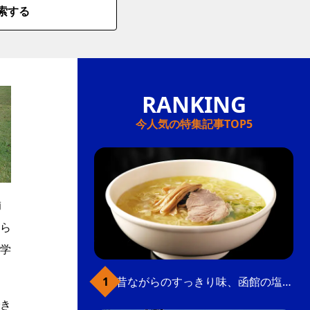
索する
今人気の特集記事TOP5
補
ら
学
昔ながらのすっきり味、函館の塩ラーメン
き