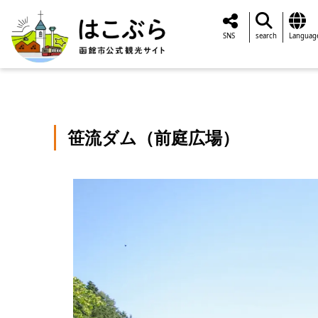
SNS
search
Languag
笹流ダム（前庭広場）