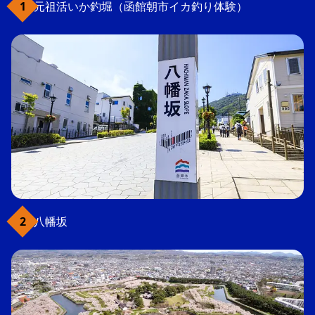
元祖活いか釣堀（函館朝市イカ釣り体験）
八幡坂