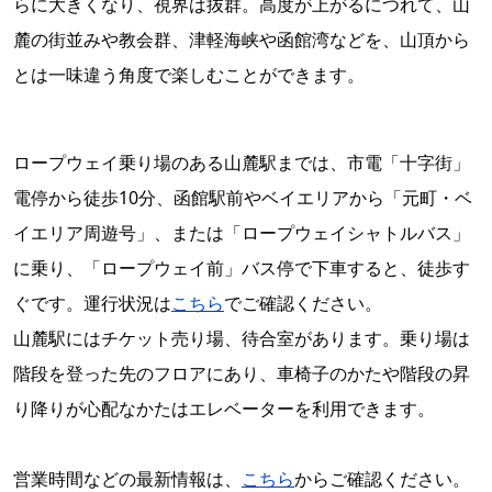
らに大きくなり、視界は抜群。高度が上がるにつれて、山
麓の街並みや教会群、津軽海峡や函館湾などを、山頂から
とは一味違う角度で楽しむことができます。
ロープウェイ乗り場のある山麓駅までは、市電「十字街」
電停から徒歩10分、函館駅前やベイエリアから「元町・ベ
イエリア周遊号」、または「ロープウェイシャトルバス」
に乗り、「ロープウェイ前」バス停で下車すると、徒歩す
ぐです。運行状況は
こちら
でご確認ください。
山麓駅にはチケット売り場、待合室があります。乗り場は
階段を登った先のフロアにあり、車椅子のかたや階段の昇
り降りが心配なかたはエレベーターを利用できます。
営業時間などの最新情報は、
こちら
からご確認ください。