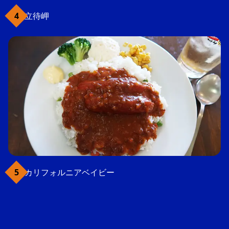
立待岬
カリフォルニアベイビー