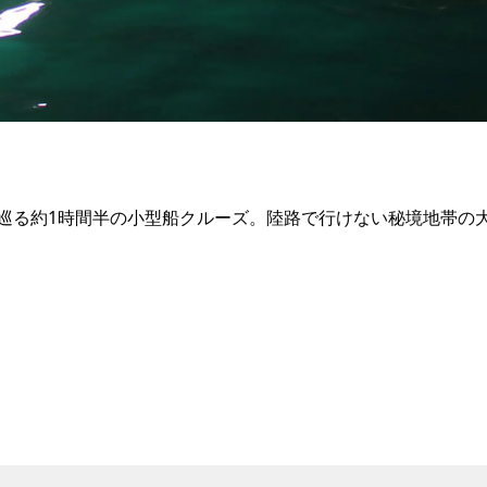
巡る約1時間半の小型船クルーズ。陸路で行けない秘境地帯の