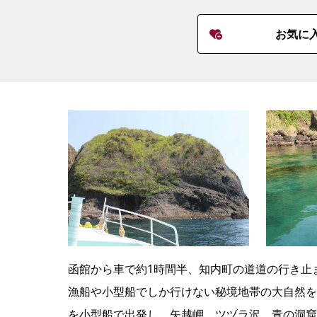
お気に
函館から車で約1時間半、知内町の道道の行き止
漁船や小型船でしか行けない秘境地帯の大自然を
を小型船で出発し、矢越岬、ツヅラ沢、青の洞窟