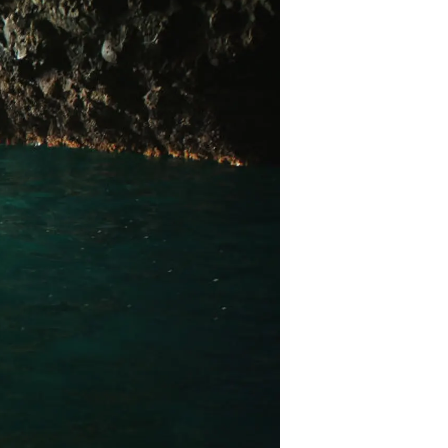
情
特
モ
ル
ー
ア
セ
イ
ン
年