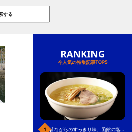
索する
今人気の特集記事TOP5
、
こ
昔ながらのすっきり味、函館の塩ラーメン