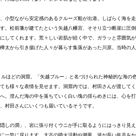
、小型ながら安定感のあるクルーズ船が出港。しばらく海を走
す。松前藩が建てたという矢越八幡宮、そそり立つ断崖に圧倒
にしてくれます。荒々しい岩肌が続く中で、ガラッと雰囲気が
樺太から引き揚げた人々が暮らす集落があった川原。当時の人
ートルほどの洞窟。「矢越ブルー」と名づけられた神秘的な海の
ても様々な表情を見せます。洞窟内では、村田さんが渡してく
へ。澄んだ海の中を落ちていく白い塊の揺らめきには、心を打
、村田さんにいくつも届いているそうです。
隠しの澗」、岩に張り付くウニが手に取るようにはっきり見え
に一気に戻ります。太古の噴火活動や潮風、波が長い年月をか