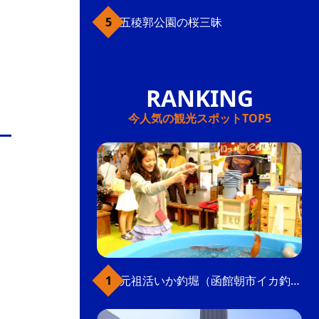
五稜郭公園の桜三昧
今人気の観光スポットTOP5
元祖活いか釣堀（函館朝市イカ釣り体験）