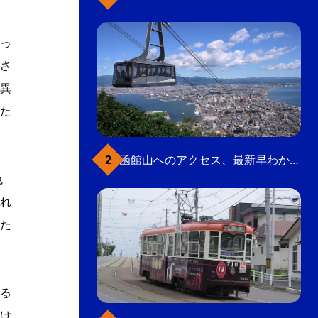
っ
さ
異
た
函館山へのアクセス、最新早わかりガイド
色
れ
た
る
け