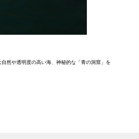
の
要
ベ
ト
イ
ン
大自然や透明度の高い海、神秘的な「青の洞窟」を
検