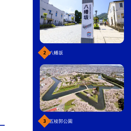
八幡坂
五稜郭公園