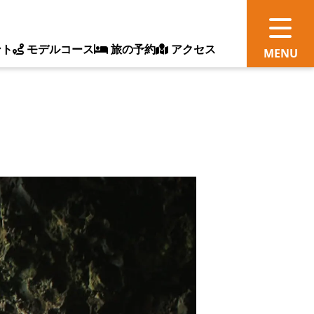
ント
モデルコース
旅の予約
アクセス
観
情
ス
ッ
ト
体
新