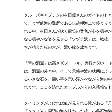
クルーズキャプテンの村田優さんのガイドのもと
て、まず航海の難所である矢越岬海上で停まりま
れる中、村田さんが吹く龍笛の音色が心を穏やか
なる穏やかな姿を見せる「ツヅラ沢」は、戦後、
ちが植えた松の木が、濃い緑を放ちます。
「青の洞窟」は高さ10メートル、奥行き60メ
は、洞窟の外と中、そして天候や波の状態によっ
る小さな石を、願い事を思い浮かべながら海の中
れます。ここを訪れたカップルからの入籍報告も
タイミングがよければ虹が見られる滝がある「舟
「タタミ岩」周辺の海を味わった後、小谷石漁港