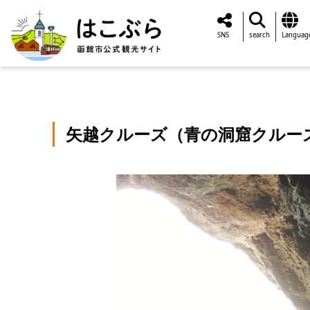
SNS
search
Languag
矢越クルーズ（青の洞窟クルー