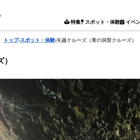
e
特集
スポット・体験
イベ
トップ
›
スポット・体験
›
矢越クルーズ（青の洞窟クルーズ）
ズ）