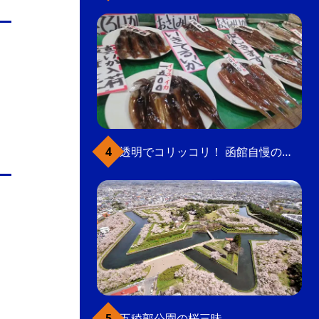
透明でコリッコリ！ 函館自慢のいかをどうぞ
五稜郭公園の桜三昧