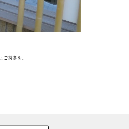
の
要
ベ
ト
イ
ン
はご持参を。
検