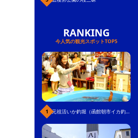
今人気の観光スポットTOP5
元祖活いか釣堀（函館朝市イカ釣り体験）