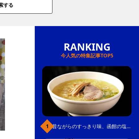
索する
今人気の特集記事TOP5
昔ながらのすっきり味、函館の塩ラーメン