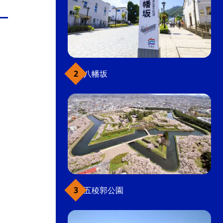
八幡坂
五稜郭公園