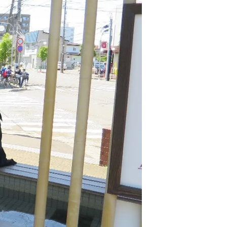
情
特
モ
ル
ー
ア
セ
イ
ン
年