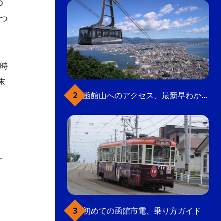
の
つ
時
末
函館山へのアクセス、最新早わかりガイド
う
す
初めての函館市電、乗り方ガイド