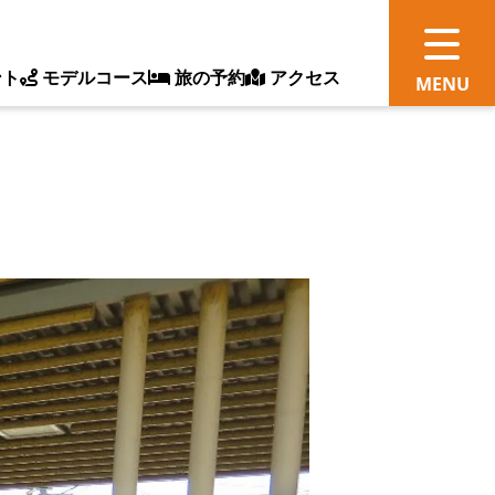
ント
モデルコース
旅の予約
アクセス
観
情
ス
ッ
ト
体
新