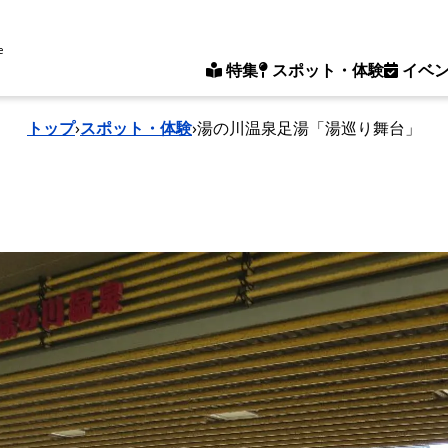
e
特集
スポット・体験
イベ
トップ
›
スポット・体験
›
湯の川温泉足湯「湯巡り舞台」