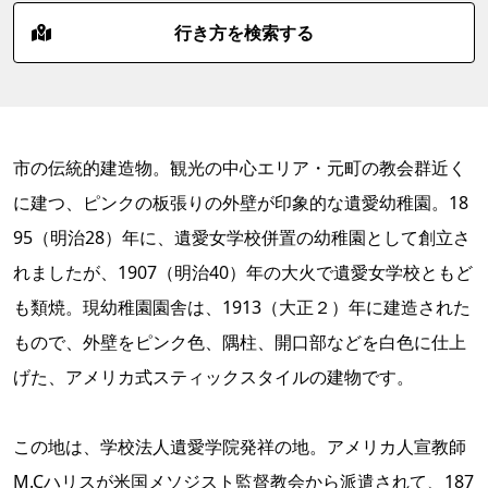
行き方を検索する
市の伝統的建造物。観光の中心エリア・元町の教会群近く
に建つ、ピンクの板張りの外壁が印象的な遺愛幼稚園。18
95（明治28）年に、遺愛女学校併置の幼稚園として創立さ
れましたが、1907（明治40）年の大火で遺愛女学校ともど
も類焼。現幼稚園園舎は、1913（大正２）年に建造された
もので、外壁をピンク色、隅柱、開口部などを白色に仕上
げた、アメリカ式スティックスタイルの建物です。
この地は、学校法人遺愛学院発祥の地。アメリカ人宣教師
M.Cハリスが米国メソジスト監督教会から派遣されて、187