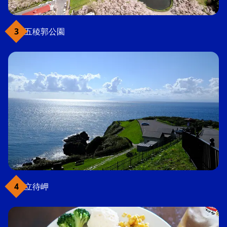
五稜郭公園
立待岬