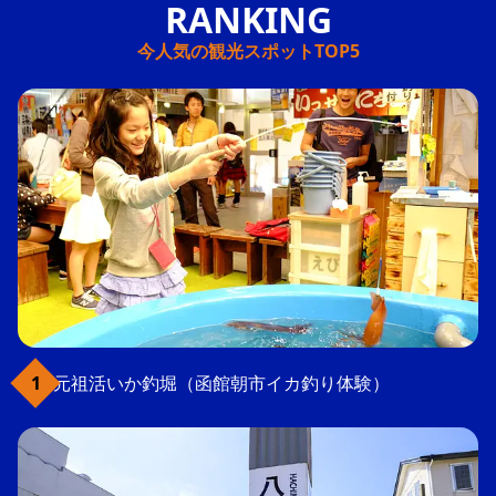
今人気の観光スポットTOP5
元祖活いか釣堀（函館朝市イカ釣り体験）