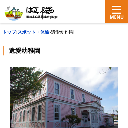
search
Language
トップ
›
スポット・体験
›
遺愛幼稚園
遺愛幼稚園