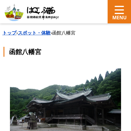
search
Language
トップ
›
スポット・体験
›
函館八幡宮
函館八幡宮