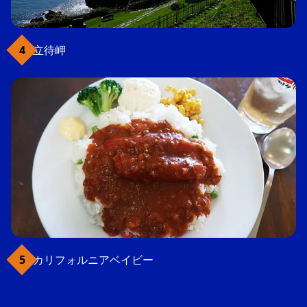
立待岬
カリフォルニアベイビー