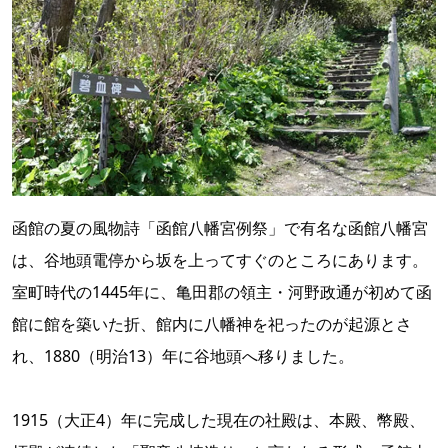
函館の夏の風物詩「函館八幡宮例祭」で有名な函館八幡宮
は、谷地頭電停から坂を上ってすぐのところにあります。
室町時代の1445年に、亀田郡の領主・河野政通が初めて函
館に館を築いた折、館内に八幡神を祀ったのが起源とさ
れ、1880（明治13）年に谷地頭へ移りました。
1915（大正4）年に完成した現在の社殿は、本殿、幣殿、