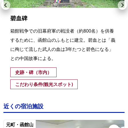
碧血碑
箱館戦争での旧幕府軍の戦没者（約800名）を供養
するために、函館山のふもとに建立。碧血とは「義
に殉じて流した武人の血は3年たつと碧色になる」
との中国故事による。
史跡・碑（市内）
こだわり条件(観光スポット)
近くの宿泊施設
元町・函館山