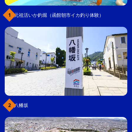
元祖活いか釣堀（函館朝市イカ釣り体験）
八幡坂