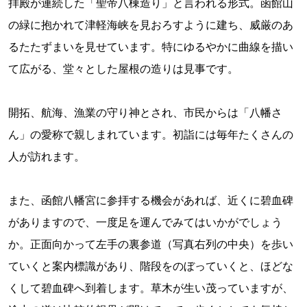
拝殿が連続した「聖帝八棟造り」と言われる形式。函館山
の緑に抱かれて津軽海峡を見おろすように建ち、威厳のあ
るたたずまいを見せています。特にゆるやかに曲線を描い
て広がる、堂々とした屋根の造りは見事です。
開拓、航海、漁業の守り神とされ、市民からは「八幡さ
ん」の愛称で親しまれています。初詣には毎年たくさんの
人が訪れます。
また、函館八幡宮に参拝する機会があれば、近くに碧血碑
がありますので、一度足を運んでみてはいかがでしょう
か。正面向かって左手の裏参道（写真右列の中央）を歩い
ていくと案内標識があり、階段をのぼっていくと、ほどな
くして碧血碑へ到着します。草木が生い茂っていますが、