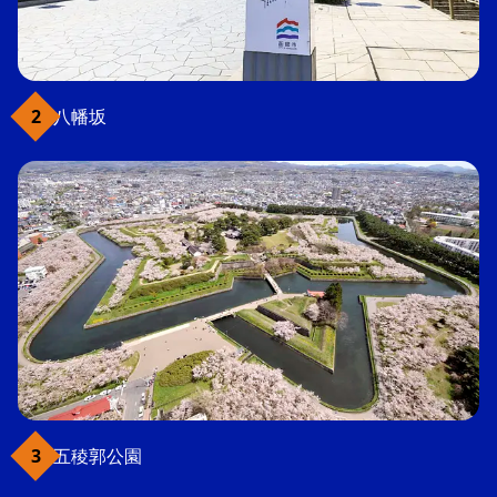
八幡坂
五稜郭公園