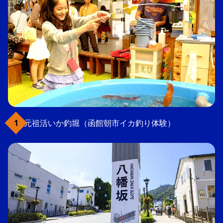
元祖活いか釣堀（函館朝市イカ釣り体験）