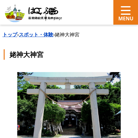
search
Language
トップ
›
スポット・体験
›
姥神大神宮
姥神大神宮