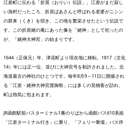
江差町に伝わる「折居（おりい）伝説」。江差がまだ寂し
い漁村だったころ、折居ばあさんと呼ばれる老婆がニシン
の群来（くき）を招き、この地を繁栄させたという伝説で
す。この折居姥の庵にあった像を「姥神」として祀ったの
が、「姥神大神宮」の始まりです。
1644（正保元）年、津花町より現在地に移転。1817（文化
14）年には正一位、並びに大神宮号を勅許されました。北
海道最古の神社のひとつです。毎年8月9～11日に開催され
る「江差・姥神大神宮渡御祭」には多くの見物客が訪れ、
町は熱気に包まれます。
JR函館駅前バスターミナル1番のりばから函館バス610系統
「江差ターミナル行き」に乗り、「フェリー乗場」バス停