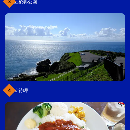
五稜郭公園
立待岬