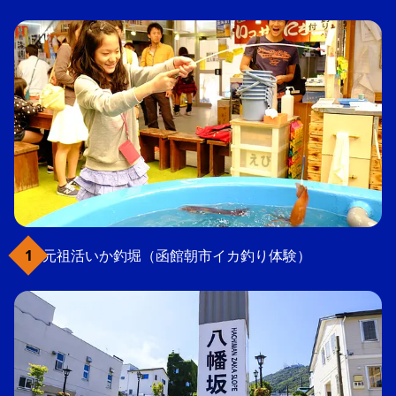
元祖活いか釣堀（函館朝市イカ釣り体験）