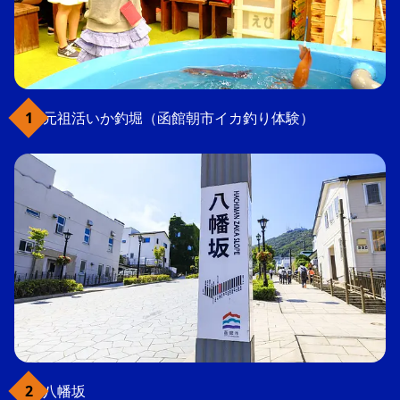
元祖活いか釣堀（函館朝市イカ釣り体験）
八幡坂