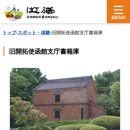
search
Language
トップ
›
スポット・体験
›
旧開拓使函館支庁書籍庫
旧開拓使函館支庁書籍庫