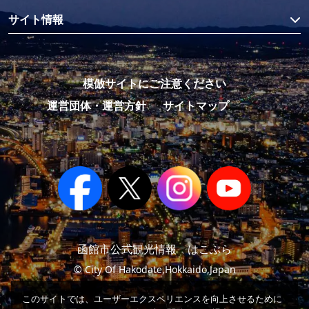
サイト情報
模倣サイトにご注意ください
運営団体・運営方針
サイトマップ
函館市公式観光情報 はこぶら
© City Of Hakodate,Hokkaido,Japan
このサイトでは、ユーザーエクスペリエンスを向上させるために